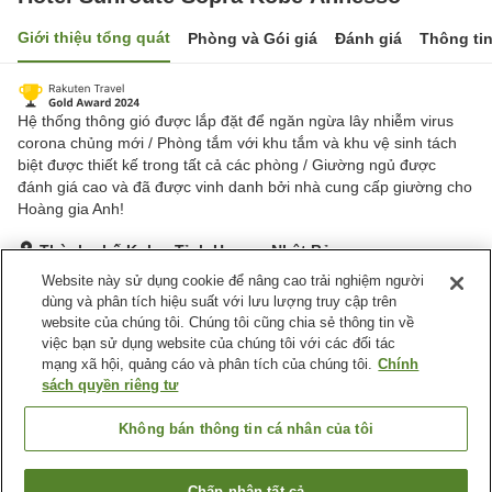
Giới thiệu tổng quát
Phòng và Gói giá
Đánh giá
Thông ti
Hệ thống thông gió được lắp đặt để ngăn ngừa lây nhiễm virus
corona chủng mới / Phòng tắm với khu tắm và khu vệ sinh tách
biệt được thiết kế trong tất cả các phòng / Giường ngủ được
đánh giá cao và đã được vinh danh bởi nhà cung cấp giường cho
Hoàng gia Anh!
Thành phố Kobe, Tỉnh Hyogo, Nhật Bản
Hiển thị trên bản đồ
Website này sử dụng cookie để nâng cao trải nghiệm người
dùng và phân tích hiệu suất với lưu lượng truy cập trên
Tuyệt vời
Đánh giá:
468
lượt
4.4
website của chúng tôi. Chúng tôi cũng chia sẻ thông tin về
việc bạn sử dụng website của chúng tôi với các đối tác
mạng xã hội, quảng cáo và phân tích của chúng tôi.
Chính
Tiện nghi chỗ nghỉ
sách quyền riêng tư
Bãi đỗ xe
Nhà hàng
Máy bán hàng tự động
Giặt ủi có phí
Không bán thông tin cá nhân của tôi
Trang chủ
Nhật Bản
Tỉnh Hyogo
Thành phố Kobe
Chấp nhận tất cả