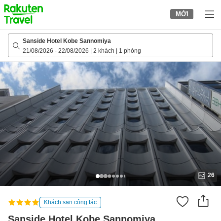
to
MỚI
top
page
Sanside Hotel Kobe Sannomiya
21/08/2026
-
22/08/2026
|
2 khách
|
1 phòng
26
Khách sạn công tác
Sanside Hotel Kobe Sannomiya