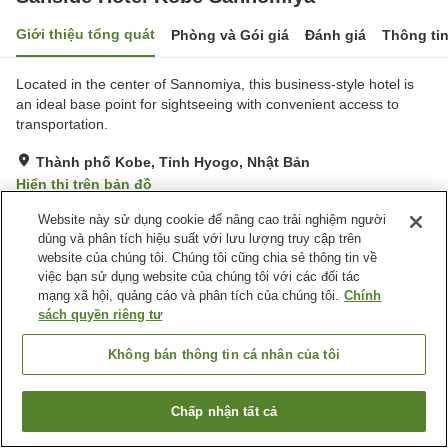
Giới thiệu tổng quát
Phòng và Gói giá
Đánh giá
Thông ti
Located in the center of Sannomiya, this business-style hotel is
an ideal base point for sightseeing with convenient access to
transportation.
Thành phố Kobe, Tỉnh Hyogo, Nhật Bản
Hiển thị trên bản đồ
Tốt
Đánh giá:
725
lượt
3.7
Website này sử dụng cookie để nâng cao trải nghiệm người
dùng và phân tích hiệu suất với lưu lượng truy cập trên
website của chúng tôi. Chúng tôi cũng chia sẻ thông tin về
Tiện nghi chỗ nghỉ
việc bạn sử dụng website của chúng tôi với các đối tác
mạng xã hội, quảng cáo và phân tích của chúng tôi.
Chính
Spa / Salon
Nhà hàng
sách quyền riêng tư
Máy bán hàng tự động
Phòng họp
Không bán thông tin cá nhân của tôi
Trang chủ
Nhật Bản
Tỉnh Hyogo
Thành phố Kobe
Sanside Hotel Kobe Sannomiya
Chấp nhận tất cả
Tìm phòng trống