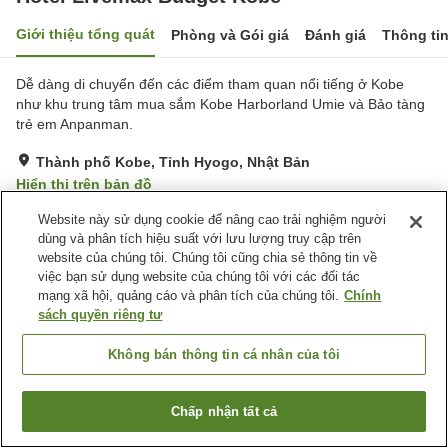
Giới thiệu tổng quát
Phòng và Gói giá
Đánh giá
Thông ti
Dễ dàng di chuyển đến các điểm tham quan nổi tiếng ở Kobe
như khu trung tâm mua sắm Kobe Harborland Umie và Bảo tàng
trẻ em Anpanman.
Thành phố Kobe, Tỉnh Hyogo, Nhật Bản
Hiển thị trên bản đồ
Đánh giá:
182
lượt
3
Website này sử dụng cookie để nâng cao trải nghiệm người
dùng và phân tích hiệu suất với lưu lượng truy cập trên
website của chúng tôi. Chúng tôi cũng chia sẻ thông tin về
Tiện nghi chỗ nghỉ
việc bạn sử dụng website của chúng tôi với các đối tác
mạng xã hội, quảng cáo và phân tích của chúng tôi.
Chính
Máy bán hàng tự động
Giặt ủi có phí
sách quyền riêng tư
Trang chủ
Nhật Bản
Tỉnh Hyogo
Thành phố Kobe
Không bán thông tin cá nhân của tôi
Hotel Livemax Budget Kobe
Chấp nhận tất cả
Tìm phòng trống