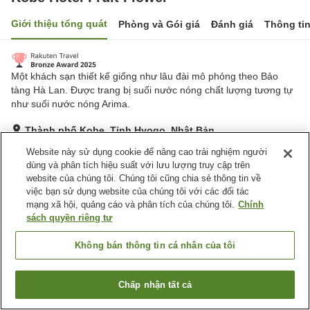
Giới thiệu tổng quát
Phòng và Gói giá
Đánh giá
Thông ti
Một khách sạn thiết kế giống như lâu đài mô phỏng theo Bảo
tàng Hà Lan. Được trang bị suối nước nóng chất lượng tương tự
như suối nước nóng Arima.
Thành phố Kobe, Tỉnh Hyogo, Nhật Bản
Hiển thị trên bản đồ
Website này sử dụng cookie để nâng cao trải nghiệm người
dùng và phân tích hiệu suất với lưu lượng truy cập trên
Rất tốt
Đánh giá:
631
lượt
4.1
website của chúng tôi. Chúng tôi cũng chia sẻ thông tin về
việc bạn sử dụng website của chúng tôi với các đối tác
mạng xã hội, quảng cáo và phân tích của chúng tôi.
Chính
Tiện nghi chỗ nghỉ
sách quyền riêng tư
Bãi đỗ xe
Xông hơi
Hồ bơi
Nhà hàng
Không bán thông tin cá nhân của tôi
Trang chủ
Nhật Bản
Tỉnh Hyogo
Thành phố Kobe
Chấp nhận tất cả
Tìm phòng trống
Kobe Hotel Fruit Flower