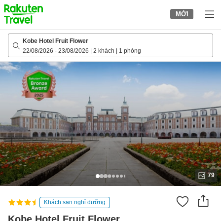
to
MỚI
top
page
Kobe Hotel Fruit Flower
22/08/2026
-
23/08/2026
|
2 khách
|
1 phòng
79
Khách sạn nghỉ dưỡng
Kobe Hotel Fruit Flower