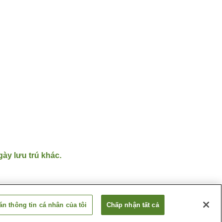
gày lưu trú khác.
n thông tin cá nhân của tôi
Chấp nhận tất cả