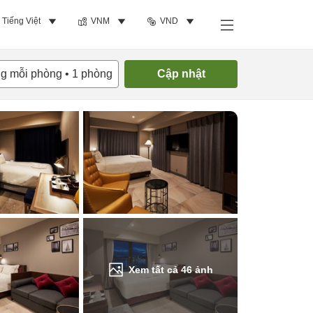
Tiếng Việt
VNM
VND
Tìm phòng trống
ng mỗi phòng
•
1
phòng
Cập nhật
Xem tất cả
46
ảnh