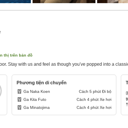
e
n thị trên bản đồ
floor. Stay with us and feel as though you've popped into a clas
Phương tiện di chuyển
T
Ga Naka Koen
Cách
5
phút
Đi bộ
Ga Kita Futo
Cách
4
phút
Xe hơi
Ga Minatojima
Cách
4
phút
Xe hơi