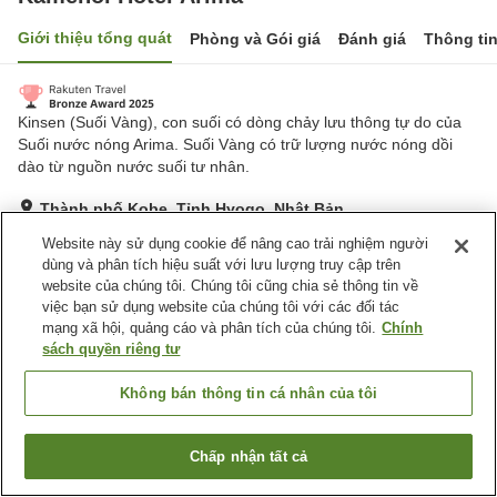
Giới thiệu tổng quát
Phòng và Gói giá
Đánh giá
Thông ti
Kinsen (Suối Vàng), con suối có dòng chảy lưu thông tự do của
Suối nước nóng Arima. Suối Vàng có trữ lượng nước nóng dồi
dào từ nguồn nước suối tư nhân.
Thành phố Kobe, Tỉnh Hyogo, Nhật Bản
Hiển thị trên bản đồ
Website này sử dụng cookie để nâng cao trải nghiệm người
dùng và phân tích hiệu suất với lưu lượng truy cập trên
Rất tốt
Đánh giá:
383
lượt
4.1
website của chúng tôi. Chúng tôi cũng chia sẻ thông tin về
việc bạn sử dụng website của chúng tôi với các đối tác
mạng xã hội, quảng cáo và phân tích của chúng tôi.
Chính
Tiện nghi chỗ nghỉ
sách quyền riêng tư
Wi-Fi
Nhà hàng
Máy bán hàng tự động
Cửa hàng
Không bán thông tin cá nhân của tôi
Trang chủ
Nhật Bản
Tỉnh Hyogo
Thành phố Kobe
Chấp nhận tất cả
Tìm phòng trống
Kamenoi Hotel Arima