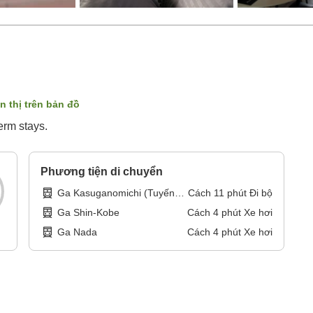
n thị trên bản đồ
erm stays.
Phương tiện di chuyển
Ga Kasuganomichi (Tuyến
Cách
11
phút
Đi bộ
chính Hankyu Kobe)
Ga Shin-Kobe
Cách
4
phút
Xe hơi
Ga Nada
Cách
4
phút
Xe hơi