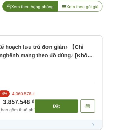
Xem theo hạng phòng
Xem theo gói giá
ế hoạch lưu trú đơn giản♪ 【Chỉ
nghênh mang theo đồ dùng♪ [Không
4.060.576 ₫
-
4
%
3.857.548 ₫
Đặt
 bao gồm thuế phí