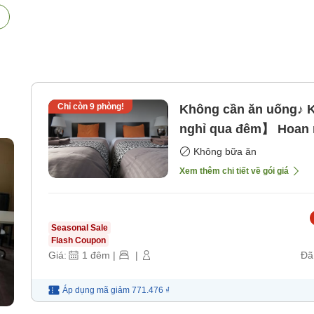
Chỉ còn
9
phòng!
Không cần ăn uống♪ K
nghỉ qua đêm】 Hoan 
bao gồm bữa ăn]
Không bữa ăn
Xem thêm chi tiết về gói giá
Seasonal Sale
Flash Coupon
Giá:
1
đêm
|
|
Đã
Áp dụng mã
giảm
771.476 ₫