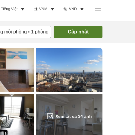
Tiếng Việt
VNM
VND
Tìm phòng trống
ng mỗi phòng
•
1
phòng
Cập nhật
Xem tất cả
34
ảnh