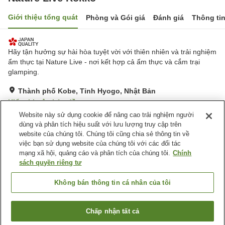
Giới thiệu tổng quát
Phòng và Gói giá
Đánh giá
Thông ti
Hãy tận hưởng sự hài hòa tuyệt vời với thiên nhiên và trải nghiệm
ẩm thực tại Nature Live - nơi kết hợp cả ẩm thực và cắm trại
glamping.
Thành phố Kobe, Tỉnh Hyogo, Nhật Bản
Hiển thị trên bản đồ
Website này sử dụng cookie để nâng cao trải nghiệm người
Xuất sắc
Đánh giá:
35
lượt
4.8
dùng và phân tích hiệu suất với lưu lượng truy cập trên
website của chúng tôi. Chúng tôi cũng chia sẻ thông tin về
việc bạn sử dụng website của chúng tôi với các đối tác
Tiện nghi chỗ nghỉ
mạng xã hội, quảng cáo và phân tích của chúng tôi.
Chính
Dịch Vụ Đưa Đón
Giao Hàng Tận Nhà
sách quyền riêng tư
Yêu Cầu Bữa Ăn Riêng
(Dành Cho Người Dị Ứng)
Không bán thông tin cá nhân của tôi
Trang chủ
Nhật Bản
Tỉnh Hyogo
Thành phố Kobe
Chấp nhận tất cả
Tìm phòng trống
Nature Live Rokko