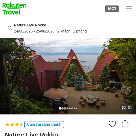
to
MỚI
top
page
Nature Live Rokko
24/08/2026
-
25/08/2026
|
2 khách
|
1 phòng
31
Cắm trại sang chảnh
Nature Live Rokko