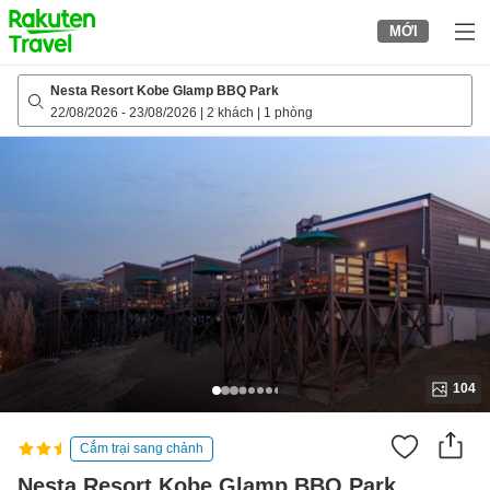
to
MỚI
top
page
Nesta Resort Kobe Glamp BBQ Park
22/08/2026
-
23/08/2026
|
2 khách
|
1 phòng
104
Cắm trại sang chảnh
Nesta Resort Kobe Glamp BBQ Park