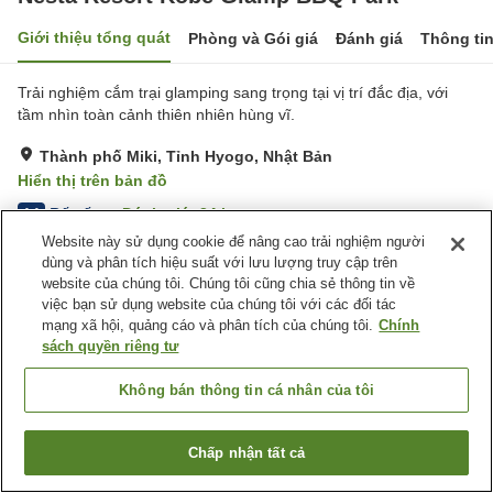
Giới thiệu tổng quát
Phòng và Gói giá
Đánh giá
Thông ti
Trải nghiệm cắm trại glamping sang trọng tại vị trí đắc địa, với
tầm nhìn toàn cảnh thiên nhiên hùng vĩ.
Thành phố Miki, Tỉnh Hyogo, Nhật Bản
Hiển thị trên bản đồ
Rất tốt
Đánh giá:
34
lượt
4.1
Website này sử dụng cookie để nâng cao trải nghiệm người
dùng và phân tích hiệu suất với lưu lượng truy cập trên
Tiện nghi chỗ nghỉ
website của chúng tôi. Chúng tôi cũng chia sẻ thông tin về
việc bạn sử dụng website của chúng tôi với các đối tác
Bãi đỗ xe
Xông hơi
mạng xã hội, quảng cáo và phân tích của chúng tôi.
Chính
BBQ
Nhà Tắm Lộ Thiên (Có
sách quyền riêng tư
Nước Nóng)
Không bán thông tin cá nhân của tôi
Trang chủ
Nhật Bản
Tỉnh Hyogo
Thành phố Miki
Nesta Resort Kobe Glamp BBQ Park
Chấp nhận tất cả
Tìm phòng trống