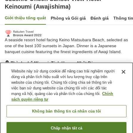
Keinoumi (Awajishima)
Giới thiệu tổng quát
Phòng và Gói giá
Đánh giá
Thông ti
A seaside resort hotel facing Keino Matsubara Beach, selected as
one of the best 100 sunsets in Japan. Dinner is a Japanese
banquet cuisine featuring the finest ingredients of Awaji Island.
Thành phố Minami, Tỉnh Hyogo, Nhật Bản
Hiển thị trên bản đồ
Website này sử dụng cookie để nâng cao trải nghiệm người
dùng và phân tích hiệu suất với lưu lượng truy cập trên
Xuất sắc
Đánh giá:
322
lượt
4.7
website của chúng tôi. Chúng tôi cũng chia sẻ thông tin về
việc bạn sử dụng website của chúng tôi với các đối tác
mạng xã hội, quảng cáo và phân tích của chúng tôi.
Chính
Tiện nghi chỗ nghỉ
sách quyền riêng tư
Wi-Fi
Suối nước nóng trong nhà
Nhà hàng
Bar
Không bán thông tin cá nhân của tôi
Trang chủ
Nhật Bản
Tỉnh Hyogo
Thành phố Minami
Chấp nhận tất cả
Tìm phòng trống
Uzushio Onsen Sunset View Hotel Keinoumi (Awajishima)