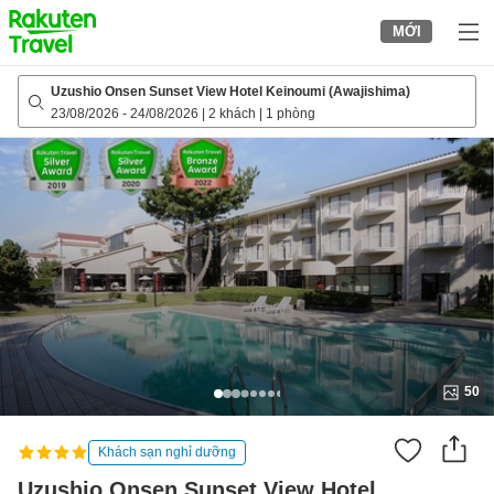
to
MỚI
top
page
Uzushio Onsen Sunset View Hotel Keinoumi (Awajishima)
23/08/2026
-
24/08/2026
|
2 khách
|
1 phòng
50
Khách sạn nghỉ dưỡng
Uzushio Onsen Sunset View Hotel