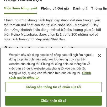
Giới thiệu tổng quát
Phòng và Gói giá
Đánh giá
Thông ti
Chiêm ngưỡng khung cảnh tuyệt đẹp được viết nên trong tuyển
tập thơ lâu đời nhất còn tồn tại của Nhật Bản - Manyoshu. Hãy
tận hưởng khoảnh khắc đáng nhớ tại biệt thự hoàng gia trên bãi
biển Keino Matsubara, được chọn là 1 trong 100 những nơi sở
hữu cảnh hoàng hôn đẹp nhất Nhật Bản.
Thành phố Minami, Tỉnh Hyogo, Nhật Bản
Hiển thị trên bản đồ
Website này sử dụng cookie để nâng cao trải nghiệm người
dùng và phân tích hiệu suất với lưu lượng truy cập trên
Tuyệt vời
Đánh giá:
413
lượt
4.5
website của chúng tôi. Chúng tôi cũng chia sẻ thông tin về
việc bạn sử dụng website của chúng tôi với các đối tác
mạng xã hội, quảng cáo và phân tích của chúng tôi.
Chính
Tiện nghi chỗ nghỉ
sách quyền riêng tư
Bãi đỗ xe
Bể sục
Xông hơi
Spa / Salon
Không bán thông tin cá nhân của tôi
Trang chủ
Nhật Bản
Tỉnh Hyogo
Thành phố Minami
Chấp nhận tất cả
Tìm phòng trống
Awaji Hamarikyu