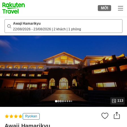
to
MỚI
top
page
Awaji Hamarikyu
22/08/2026
-
23/08/2026
|
2 khách
|
1 phòng
113
Ryokan
Awaji Hamarikyu