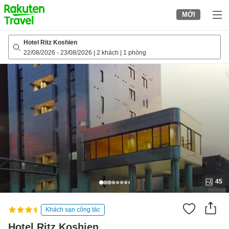
to
MỚI
top
page
Hotel Ritz Koshien
22/08/2026
-
23/08/2026
|
2 khách
|
1 phòng
45
Khách sạn công tác
Hotel Ritz Koshien