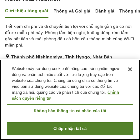
Giới thiệu tổng quát
Phòng và Gói giá
Đánh giá
Thông ti
Tiết kiệm chi phí và di chuyển tiện lợi với chỗ nghỉ gần ga có nơi
đỗ xe miễn phí này. Phòng tắm tiện nghi, không dùng rèm tắm
gây bất tiện và mỗi phòng đều có bồn cầu thông minh cùng Wi-Fi
miễn phí.
Thành phố Nishinomiya, Tỉnh Hyogo, Nhật Bản
Hiển thị trên bản đồ
Website này sử dụng cookie để nâng cao trải nghiệm người
Rất tốt
Đánh giá:
97
lượt
3.9
dùng và phân tích hiệu suất với lưu lượng truy cập trên
website của chúng tôi. Chúng tôi cũng chia sẻ thông tin về
việc bạn sử dụng website của chúng tôi với các đối tác
Tiện nghi chỗ nghỉ
mạng xã hội, quảng cáo và phân tích của chúng tôi.
Chính
sách quyền riêng tư
Bãi đỗ xe
Giao Hàng Tận Nhà
Phục Vụ Phòng
Dịch Vụ Gọi Đánh Thức
Không bán thông tin cá nhân của tôi
Trang chủ
Nhật Bản
Tỉnh Hyogo
Thành phố Nishinomiya
Chấp nhận tất cả
Hotel Ritz Koshien
Tìm phòng trống