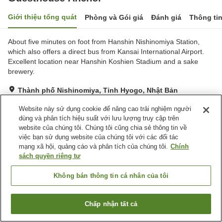
Giới thiệu tổng quát
Phòng và Gói giá
Đánh giá
Thông ti
About five minutes on foot from Hanshin Nishinomiya Station,
which also offers a direct bus from Kansai International Airport.
Excellent location near Hanshin Koshien Stadium and a sake
brewery.
Thành phố Nishinomiya, Tỉnh Hyogo, Nhật Bản
Hiển thị trên bản đồ
Website này sử dụng cookie để nâng cao trải nghiệm người
Tốt
Đánh giá:
51
lượt
3.8
dùng và phân tích hiệu suất với lưu lượng truy cập trên
website của chúng tôi. Chúng tôi cũng chia sẻ thông tin về
việc bạn sử dụng website của chúng tôi với các đối tác
Tiện nghi chỗ nghỉ
mạng xã hội, quảng cáo và phân tích của chúng tôi.
Chính
sách quyền riêng tư
Wi-Fi
Cách nhà ga 5 phút đi bộ
Nhà tắm công cộng
Nhà bếp (dùng chung)
Không bán thông tin cá nhân của tôi
Trang chủ
Nhật Bản
Tỉnh Hyogo
Thành phố Nishinomiya
Chấp nhận tất cả
Guesthouse Anchor
Tìm phòng trống