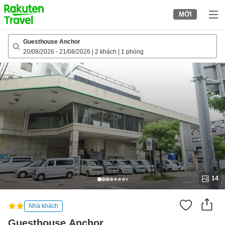
to
MỚI
top
page
Guesthouse Anchor
20/08/2026
-
21/08/2026
|
2 khách
|
1 phòng
14
Nhà khách
Guesthouse Anchor