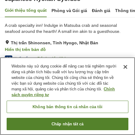
Giới thiệu tổng quát
Phòng và Gói giá
Đánh giá
Thông ti
A crab specialty inn! Indulge in Matsuba crab and seasonal
seafood around the hearth! A small inn akin to a guesthouse.
Thị trấn Shinonsen, Tỉnh Hyogo, Nhật Bản
Hiển thị trên bản đồ
Xuất sắc
Đánh giá:
42
lượt
4.8
Website này sử dụng cookie để nâng cao trải nghiệm người
dùng và phân tích hiệu suất với lưu lượng truy cập trên
Tiện nghi chỗ nghỉ
website của chúng tôi. Chúng tôi cũng chia sẻ thông tin về
việc bạn sử dụng website của chúng tôi với các đối tác
Bãi đỗ xe
Máy bán hàng tự động
mạng xã hội, quảng cáo và phân tích của chúng tôi.
Chính
Sảnh tiệc
Nhà Tắm Công Cộng (Có
sách quyền riêng tư
nước nóng)
Không bán thông tin cá nhân của tôi
Trang chủ
Nhật Bản
Tỉnh Hyogo
Thị trấn Shinonsen
Japanese Ryokan Syofuso
Chấp nhận tất cả
Tìm phòng trống