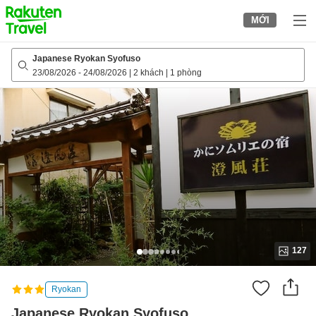
to
MỚI
top
page
Japanese Ryokan Syofuso
23/08/2026
-
24/08/2026
|
2 khách
|
1 phòng
127
Ryokan
Japanese Ryokan Syofuso