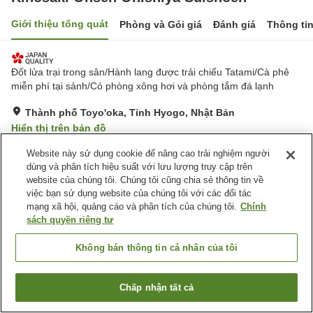
Giới thiệu tổng quát
Phòng và Gói giá
Đánh giá
Thông ti
Đốt lửa trại trong sân/Hành lang được trải chiếu Tatami/Cà phê
miễn phí tại sảnh/Có phòng xông hơi và phòng tắm đá lạnh
Thành phố Toyo'oka, Tỉnh Hyogo, Nhật Bản
Hiển thị trên bản đồ
Tuyệt vời
Đánh giá:
254
lượt
4.6
Website này sử dụng cookie để nâng cao trải nghiệm người
dùng và phân tích hiệu suất với lưu lượng truy cập trên
website của chúng tôi. Chúng tôi cũng chia sẻ thông tin về
Tiện nghi chỗ nghỉ
việc bạn sử dụng website của chúng tôi với các đối tác
mạng xã hội, quảng cáo và phân tích của chúng tôi.
Chính
Wi-Fi
Suối nước nóng trong nhà
sách quyền riêng tư
Bể sục
Xông hơi
Không bán thông tin cá nhân của tôi
Trang chủ
Nhật Bản
Tỉnh Hyogo
Thành phố Toyo'oka
Kinosaki Onsen Onishiya Suishoen
Chấp nhận tất cả
Tìm phòng trống