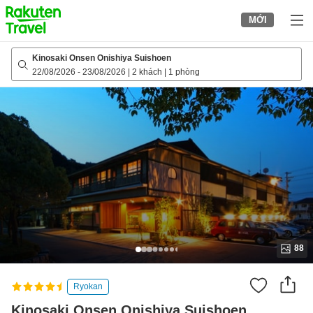
to
MỚI
top
page
Kinosaki Onsen Onishiya Suishoen
22/08/2026
-
23/08/2026
|
2 khách
|
1 phòng
88
Ryokan
Kinosaki Onsen Onishiya Suishoen