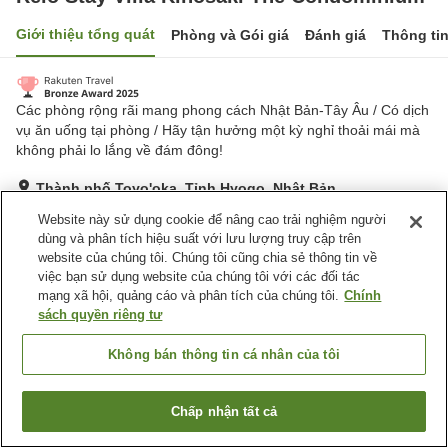
Giới thiệu tổng quát
Phòng và Gói giá
Đánh giá
Thông ti
Các phòng rộng rãi mang phong cách Nhật Bản-Tây Âu / Có dịch
vụ ăn uống tại phòng / Hãy tận hưởng một kỳ nghỉ thoải mái mà
không phải lo lắng về đám đông!
Thành phố Toyo'oka, Tỉnh Hyogo, Nhật Bản
Hiển thị trên bản đồ
Website này sử dụng cookie để nâng cao trải nghiệm người
dùng và phân tích hiệu suất với lưu lượng truy cập trên
Rất tốt
Đánh giá:
595
lượt
4
website của chúng tôi. Chúng tôi cũng chia sẻ thông tin về
việc bạn sử dụng website của chúng tôi với các đối tác
mạng xã hội, quảng cáo và phân tích của chúng tôi.
Chính
Tiện nghi chỗ nghỉ
sách quyền riêng tư
Bãi đỗ xe
Xông hơi
Máy bán hàng tự động
Cửa hàng
Không bán thông tin cá nhân của tôi
Trang chủ
Nhật Bản
Tỉnh Hyogo
Thành phố Toyo'oka
Chấp nhận tất cả
Tìm phòng trống
Relo Stay Villa Kinosaki The Condominium