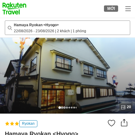
to
MỚI
top
page
Hamaya Ryokan <Hyogo>
22/08/2026
-
23/08/2026
|
2 khách
|
1 phòng
20
Ryokan
Hamaya Ryokan <Hyogo>