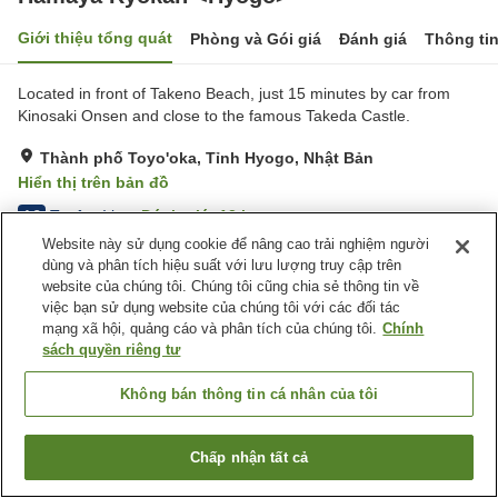
Giới thiệu tổng quát
Phòng và Gói giá
Đánh giá
Thông ti
Located in front of Takeno Beach, just 15 minutes by car from
Kinosaki Onsen and close to the famous Takeda Castle.
Thành phố Toyo'oka, Tỉnh Hyogo, Nhật Bản
Hiển thị trên bản đồ
Tuyệt vời
Đánh giá:
12
lượt
4.3
Website này sử dụng cookie để nâng cao trải nghiệm người
dùng và phân tích hiệu suất với lưu lượng truy cập trên
Tiện nghi chỗ nghỉ
website của chúng tôi. Chúng tôi cũng chia sẻ thông tin về
việc bạn sử dụng website của chúng tôi với các đối tác
Bãi đỗ xe
mạng xã hội, quảng cáo và phân tích của chúng tôi.
Chính
sách quyền riêng tư
Trang chủ
Nhật Bản
Tỉnh Hyogo
Thành phố Toyo'oka
Hamaya Ryokan <Hyogo>
Không bán thông tin cá nhân của tôi
Chấp nhận tất cả
Tìm phòng trống