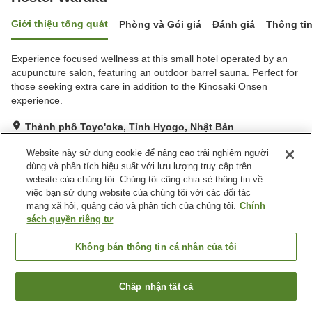
Giới thiệu tổng quát
Phòng và Gói giá
Đánh giá
Thông ti
Experience focused wellness at this small hotel operated by an
acupuncture salon, featuring an outdoor barrel sauna. Perfect for
those seeking extra care in addition to the Kinosaki Onsen
experience.
Thành phố Toyo'oka, Tỉnh Hyogo, Nhật Bản
Hiển thị trên bản đồ
Website này sử dụng cookie để nâng cao trải nghiệm người
Tuyệt vời
Đánh giá:
11
lượt
4.6
dùng và phân tích hiệu suất với lưu lượng truy cập trên
website của chúng tôi. Chúng tôi cũng chia sẻ thông tin về
việc bạn sử dụng website của chúng tôi với các đối tác
Tiện nghi chỗ nghỉ
mạng xã hội, quảng cáo và phân tích của chúng tôi.
Chính
sách quyền riêng tư
Xông hơi
Lounge
Nhà bếp (dùng chung)
Không bán thông tin cá nhân của tôi
Trang chủ
Nhật Bản
Tỉnh Hyogo
Thành phố Toyo'oka
Chấp nhận tất cả
Hostel Waraku
Tìm phòng trống