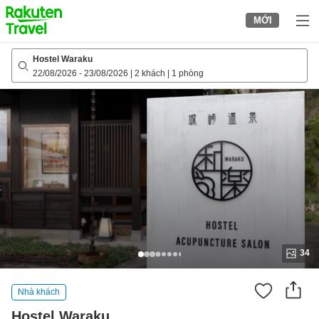
to
MỚI
top
page
Hostel Waraku
22/08/2026
-
23/08/2026
|
2 khách
|
1 phòng
34
Nhà khách
Hostel Waraku