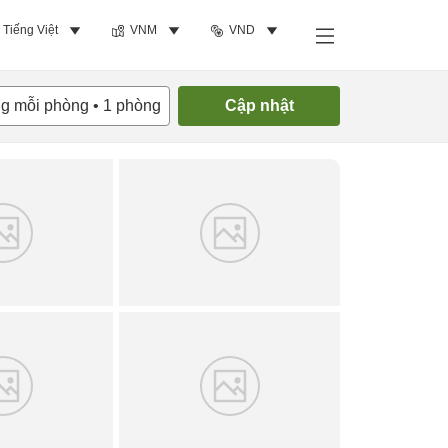
Tiếng Việt
VNM
VND
Tìm phòng trống
ng mỗi phòng
•
1
phòng
Cập nhật