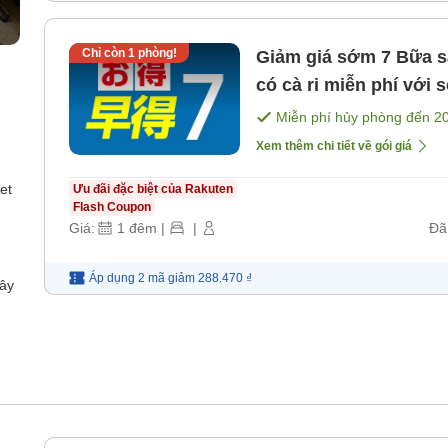
Chỉ còn
1
phòng!
Giảm giá sớm 7 Bữa sáng miễn phí! Buổi tối ngày thường
có cà ri miễn phí với số lượng g
[Bữa sáng]
Miễn phí hủy phòng đến
2
Xem thêm chi tiết về gói giá
et
Ưu đãi đặc biệt của Rakuten
Flash Coupon
Giá:
1
đêm
|
|
Đã
Áp dụng 2 mã
giảm
288.470 ₫
dây