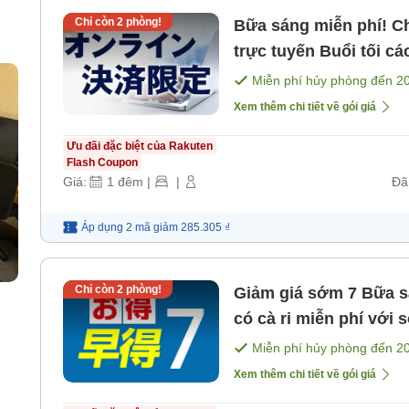
Chỉ còn
2
phòng!
Bữa sáng miễn phí! Ch
trực tuyến Buổi tối các ngày trong tuần có số lượng giới
hạn cà
Miễn phí hủy phòng đến
2
Xem thêm chi tiết về gói giá
Ưu đãi đặc biệt của Rakuten
Flash Coupon
Giá:
1
đêm
|
|
Đã
Áp dụng 2 mã
giảm
285.305 ₫
Chỉ còn
2
phòng!
Giảm giá sớm 7 Bữa sáng miễn phí! Buổi tối ngày thường
có cà ri miễn phí với số lượng g
[Bữa sáng]
Miễn phí hủy phòng đến
2
Xem thêm chi tiết về gói giá