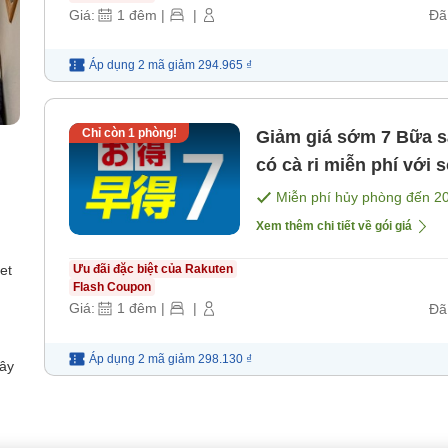
Giá:
1
đêm
|
|
Đã
Áp dụng 2 mã
giảm
294.965 ₫
Chỉ còn
1
phòng!
Giảm giá sớm 7 Bữa sáng miễn phí! Buổi tối ngày thường
có cà ri miễn phí với số lượng g
[Bữa sáng]
Miễn phí hủy phòng đến
2
Xem thêm chi tiết về gói giá
et
Ưu đãi đặc biệt của Rakuten
Flash Coupon
Giá:
1
đêm
|
|
Đã
Áp dụng 2 mã
giảm
298.130 ₫
dây