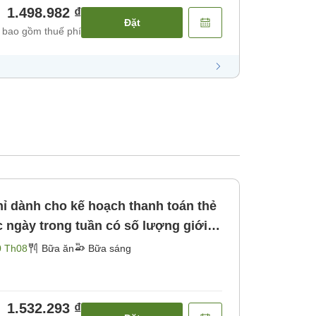
1.498.982 ₫
Đặt
 bao gồm thuế phí
ỉ dành cho kế hoạch thanh toán thẻ
 ri miễn phí Bãi đậu xe miễn phí! [Bữa sáng]
0 Th08
Bữa ăn
Bữa sáng
1.532.293 ₫