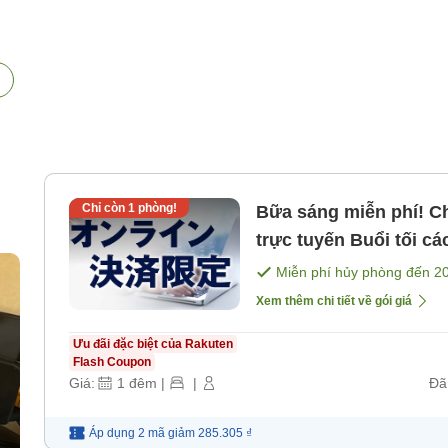
Chỉ còn
1
phòng!
Bữa sáng miễn phí! Ch
trực tuyến Buổi tối các ngày trong tuần có số lượng giới
hạn cà
Miễn phí hủy phòng đến
2
Xem thêm chi tiết về gói giá
Ưu đãi đặc biệt của Rakuten
Flash Coupon
Giá:
1
đêm
|
|
Đã
Áp dụng 2 mã
giảm
285.305 ₫