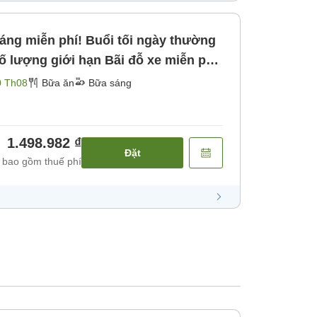
iới hạn Bãi đỗ xe miễn phí
0 Th08
Bữa ăn
Bữa sáng
1.498.982 ₫
Đặt
 bao gồm thuế phí