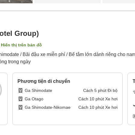
otel Group)
Hiển thị trên bản đồ
 Shimodate / Bãi đậu xe miễn phí / Bể tắm lớn dành riêng cho 
hòng trong ngày
Phương tiện di chuyển
T
Ga Shimodate
Cách
5
phút
Đi bộ
Ga Otago
Cách
10
phút
Xe hơi
Ga Shimodate-Nikomae
Cách
10
phút
Xe hơi