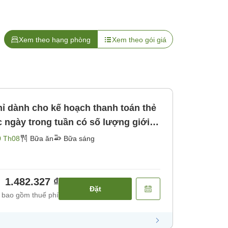
Xem theo hạng phòng
Xem theo gói giá
ỉ dành cho kế hoạch thanh toán thẻ
 ri miễn phí Bãi đậu xe miễn phí! [Bữa sáng]
0 Th08
Bữa ăn
Bữa sáng
1.482.327 ₫
Đặt
 bao gồm thuế phí