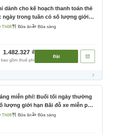
ỉ dành cho kế hoạch thanh toán thẻ
 ri miễn phí Bãi đậu xe miễn phí! [Bữa sáng]
0 Th08
Bữa ăn
Bữa sáng
1.482.327 ₫
Đặt
 bao gồm thuế phí
iới hạn Bãi đỗ xe miễn phí
0 Th08
Bữa ăn
Bữa sáng