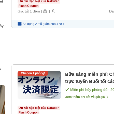
et
Ưu đãi đặc biệt của Rakuten
Flash Coupon
Giá:
1
đêm
|
|
Đã
Áp dụng 2 mã
giảm
288.470 ₫
dây
c
Chỉ còn
1
phòng!
Bữa sáng miễn phí! Ch
trực tuyến Buổi tối các ngày trong tuần có số lượng giới
hạn cà
Miễn phí hủy phòng đến
2
Xem thêm chi tiết về gói giá
Ưu đãi đặc biệt của Rakuten
Flash Coupon