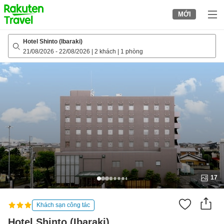
to
MỚI
top
page
Hotel Shinto (Ibaraki)
21/08/2026
-
22/08/2026
|
2 khách
|
1 phòng
17
Khách sạn công tác
Hotel Shinto (Ibaraki)