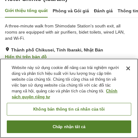
Giới thiệu tổng quát
Phòng và Gói giá
Đánh giá
Thông ti
A three-minute walk from Shimodate Station's south exit, all
rooms are equipped with air purifiers, bidet toilets, wired LAN,
and Wi-Fi.
Thành phố Chikusei, Tỉnh Ibaraki, Nhật Bản
Hiển thị trên bản đồ
Rất tốt
Đánh giá:
140
lượt
4.1
Website này sử dụng cookie để nâng cao trải nghiệm người
dùng và phân tích hiệu suất với lưu lượng truy cập trên
website của chúng tôi. Chúng tôi cũng chia sẻ thông tin về
Tiện nghi chỗ nghỉ
việc bạn sử dụng website của chúng tôi với các đối tác
mạng xã hội, quảng cáo và phân tích của chúng tôi.
Chính
Bãi đỗ xe
Spa / Salon
sách quyền riêng tư
Máy bán hàng tự động
Phòng họp
Không bán thông tin cá nhân của tôi
Trang chủ
Nhật Bản
Tỉnh Ibaraki
Thành phố Chikusei
Hotel Shinto (Ibaraki)
Chấp nhận tất cả
Tìm phòng trống