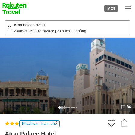
to
MỚI
top
page
Aton Palace Hotel
23/08/2026
-
24/08/2026
|
2 khách
|
1 phòng
86
Khách sạn thành phố
Aton Palace Hotel