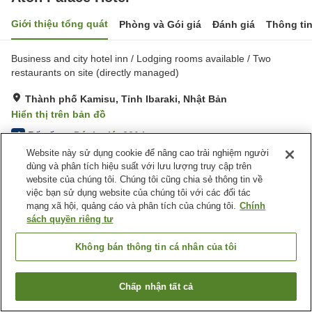
Giới thiệu tổng quát
Phòng và Gói giá
Đánh giá
Thông ti
Business and city hotel inn / Lodging rooms available / Two
restaurants on site (directly managed)
Thành phố Kamisu, Tỉnh Ibaraki, Nhật Bản
Hiển thị trên bản đồ
Rất tốt
Đánh giá:
661
lượt
4
Website này sử dụng cookie để nâng cao trải nghiệm người
dùng và phân tích hiệu suất với lưu lượng truy cập trên
Tiện nghi chỗ nghỉ
website của chúng tôi. Chúng tôi cũng chia sẻ thông tin về
việc bạn sử dụng website của chúng tôi với các đối tác
Bãi đỗ xe
Spa / Salon
mạng xã hội, quảng cáo và phân tích của chúng tôi.
Chính
Nhà hàng
Lounge
sách quyền riêng tư
Trang chủ
Nhật Bản
Tỉnh Ibaraki
Thành phố Kamisu
Không bán thông tin cá nhân của tôi
Aton Palace Hotel
Chấp nhận tất cả
Tìm phòng trống