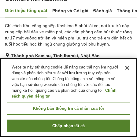
Giới thiệu tổng quát
Phòng và Gói giá
Đánh giá
Thông ti
Chỉ cách Khu công nghiệp Kashima 5 phút lái xe, nơi lưu trú này
cung cấp bãi đậu xe miễn phí, các căn phòng cấm hút thuốc rộng
từ 17 mét vuông trở lên và miễn phí lưu trú cho trẻ em đến hết độ
tuổi học tiểu học khi ngủ chung giường với phụ huynh.
Thành phố Kamisu, Tỉnh Ibaraki, Nhật Bản
Hiển thị trên bản đồ
Website này sử dụng cookie để nâng cao trải nghiệm người
Rất tốt
Đánh giá:
662
lượt
4.2
dùng và phân tích hiệu suất với lưu lượng truy cập trên
website của chúng tôi. Chúng tôi cũng chia sẻ thông tin về
việc bạn sử dụng website của chúng tôi với các đối tác
Tiện nghi chỗ nghỉ
mạng xã hội, quảng cáo và phân tích của chúng tôi.
Chính
sách quyền riêng tư
Bãi đỗ xe
Máy bán hàng tự động
Giặt ủi có phí
Giao Hàng Tận Nhà
Không bán thông tin cá nhân của tôi
Trang chủ
Nhật Bản
Tỉnh Ibaraki
Thành phố Kamisu
Chấp nhận tất cả
Comfort Inn Kashima
Tìm phòng trống