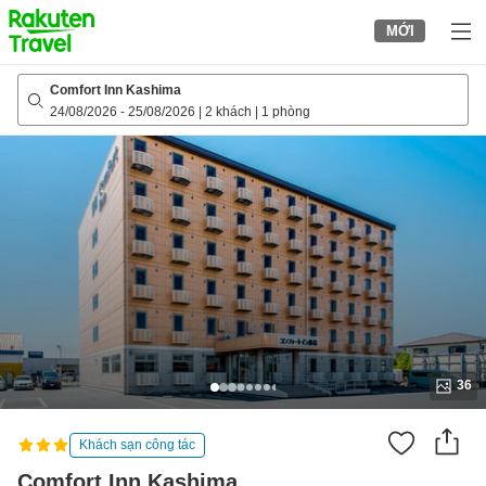
to
MỚI
top
page
Comfort Inn Kashima
24/08/2026
-
25/08/2026
|
2 khách
|
1 phòng
36
Khách sạn công tác
Comfort Inn Kashima