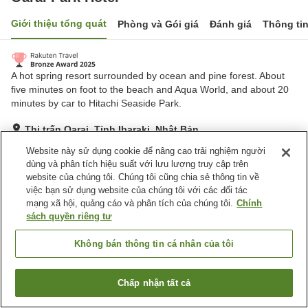
Giới thiệu tổng quát
Phòng và Gói giá
Đánh giá
Thông ti
A hot spring resort surrounded by ocean and pine forest. About
five minutes on foot to the beach and Aqua World, and about 20
minutes by car to Hitachi Seaside Park.
Thị trấn Oarai, Tỉnh Ibaraki, Nhật Bản
Hiển thị trên bản đồ
Website này sử dụng cookie để nâng cao trải nghiệm người
dùng và phân tích hiệu suất với lưu lượng truy cập trên
Rất tốt
Đánh giá:
1,930
lượt
4.1
website của chúng tôi. Chúng tôi cũng chia sẻ thông tin về
việc bạn sử dụng website của chúng tôi với các đối tác
mạng xã hội, quảng cáo và phân tích của chúng tôi.
Chính
Tiện nghi chỗ nghỉ
sách quyền riêng tư
Bãi đỗ xe
Spa / Salon
Nhà hàng
Máy bán hàng tự động
Không bán thông tin cá nhân của tôi
Trang chủ
Nhật Bản
Tỉnh Ibaraki
Thị trấn Oarai
Chấp nhận tất cả
Tìm phòng trống
Oarai Park Hotel