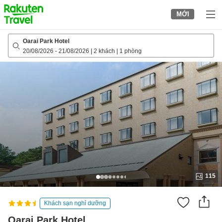
to
MỚI
top
page
Oarai Park Hotel
20/08/2026
-
21/08/2026
|
2 khách
|
1 phòng
115
Khách sạn nghỉ dưỡng
Oarai Park Hotel