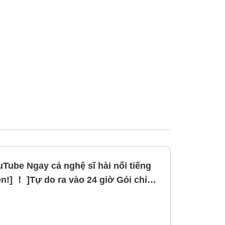
uTube Ngay cả nghệ sĩ hài nổi tiếng
n!] ！ ]Tự do ra vào 24 giờ Gói chỉ
ng bao gồm bữa ăn]