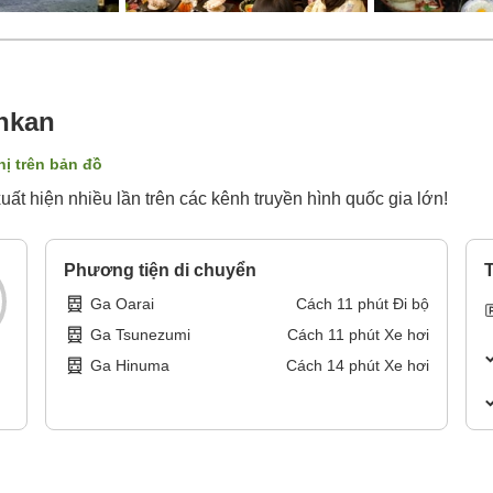
inkan
hị trên bản đồ
ất hiện nhiều lần trên các kênh truyền hình quốc gia lớn!
Phương tiện di chuyển
T
Ga Oarai
Cách
11
phút
Đi bộ
Ga Tsunezumi
Cách
11
phút
Xe hơi
Ga Hinuma
Cách
14
phút
Xe hơi