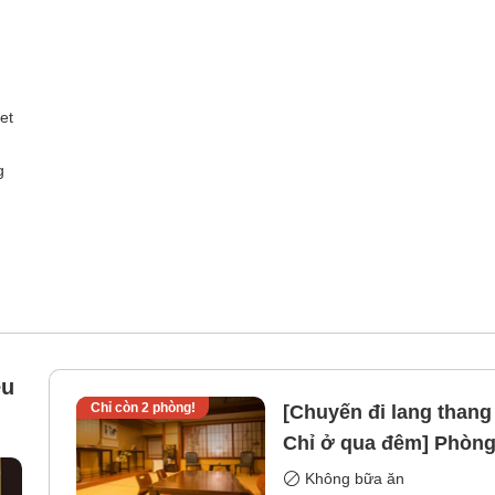
et
g
êu
Chỉ còn
2
phòng!
[Chuyến đi lang than
Chỉ ở qua đêm] Phòng
ngơi thoải mái Phòng
Không bữa ăn