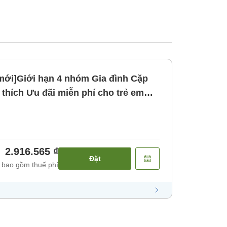
ới hạn 4 nhóm Gia đình Cặp
í cho trẻ em
ủ chung giường [Không bao gồm bữa
2.916.565 ₫
Đặt
 bao gồm thuế phí