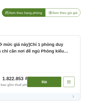
Xem theo hạng phòng
Xem theo gói giá
lỡ mức giá này]Chỉ 1 phòng duy
chỉ cần nơi để ngủ Phòng kiểu
ông bao gồm bữa ăn [Không bao gồm
1.822.853 ₫
Đặt
 bao gồm thuế phí