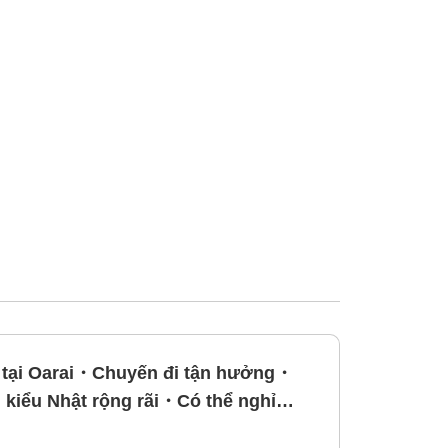
g tại Oarai・Chuyến đi tận hưởng・
 kiểu Nhật rộng rãi・Có thể nghỉ
 rất được ưa chuộng trong các nhóm