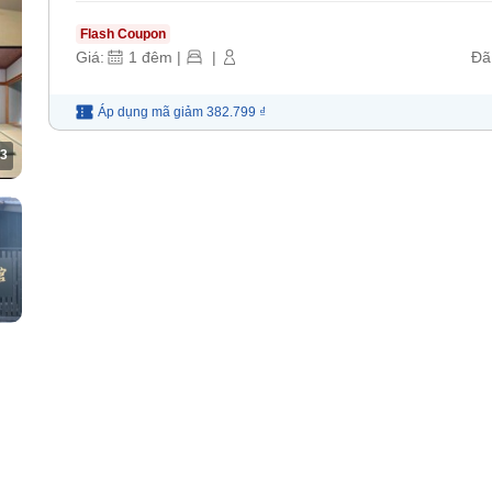
Flash Coupon
Giá:
1
đêm
|
|
Đã
Áp dụng mã
giảm
382.799 ₫
3