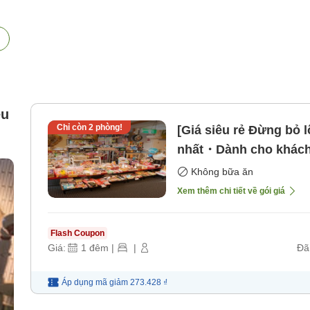
êu
Chỉ còn
2
phòng!
[Giá siêu rẻ Đừng bỏ 
nhất・Dành cho khách 
Nhật・Gói lưu trú kh
Không bữa ăn
bữa ăn]
Xem thêm chi tiết về gói giá
Flash Coupon
Giá:
1
đêm
|
|
Đã
Áp dụng mã
giảm
273.428 ₫