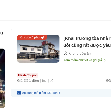
êu
Chỉ còn
4
phòng!
[Khai trương tòa nhà mới]Gi
đôi cũng rất được yêu thích Ưu đãi miễn ph
dưới tiểu học khi ng
Không bữa ăn
ăn]
Xem thêm chi tiết về gói giá
Flash Coupon
Giá:
1
đêm
|
|
Đã
Áp dụng mã
giảm
437.484 ₫
2