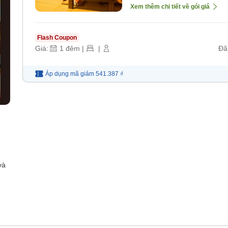
[Không bao gồm bữa 
Xem thêm chi tiết về gói giá
Flash Coupon
Giá:
1
đêm
|
|
Đã
Áp dụng mã
giảm
541.387 ₫
và