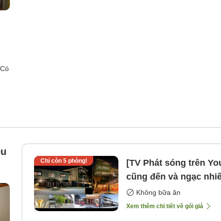
 Có
êu
Chỉ còn
5
phòng!
[TV Phát sóng trên Yo
cũng đến và ngạc nhiê
lưu trú qua đêm [Khô
Không bữa ăn
Xem thêm chi tiết về gói giá