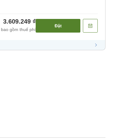
ăn]
3.609.249 ₫
Đặt
 bao gồm thuế phí