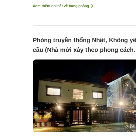
Xem thêm chi tiết về hạng phòng
Phòng truyền thống Nhật, Không y
cầu (Nhà mới xây theo phong cách
cổ truyền, có phòng tắm và nhà vệ
sinh [Tòa nhà mới Mai Rin Hime])