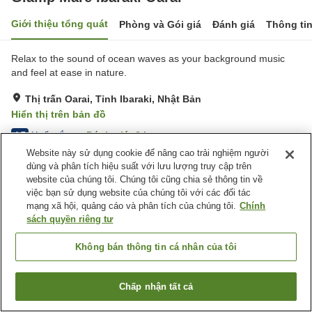
Giới thiệu tổng quát
Phòng và Gói giá
Đánh giá
Thông ti
Relax to the sound of ocean waves as your background music
and feel at ease in nature.
Thị trấn Oarai, Tỉnh Ibaraki, Nhật Bản
Hiển thị trên bản đồ
Xuất sắc
Đánh giá:
3
lượt
4.7
Website này sử dụng cookie để nâng cao trải nghiệm người
dùng và phân tích hiệu suất với lưu lượng truy cập trên
Trang chủ
Nhật Bản
Tỉnh Ibaraki
Thị trấn Oarai
website của chúng tôi. Chúng tôi cũng chia sẻ thông tin về
Glamp Mare Ibaraki Oarai
việc bạn sử dụng website của chúng tôi với các đối tác
mạng xã hội, quảng cáo và phân tích của chúng tôi.
Chính
sách quyền riêng tư
Không bán thông tin cá nhân của tôi
Chấp nhận tất cả
Tìm phòng trống