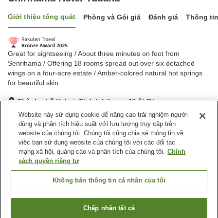
Giới thiệu tổng quát
Phòng và Gói giá
Đánh giá
Thông ti
Great for sightseeing / About three minutes on foot from
Senrihama / Offering 18 rooms spread out over six detached
wings on a four-acre estate / ​Amber-colored natural hot springs
for beautiful skin
Thành phố Hakui, Tỉnh Ishikawa, Nhật Bản
Hiển thị trên bản đồ
Website này sử dụng cookie để nâng cao trải nghiệm người
dùng và phân tích hiệu suất với lưu lượng truy cập trên
Tuyệt vời
Đánh giá:
216
lượt
4.5
website của chúng tôi. Chúng tôi cũng chia sẻ thông tin về
việc bạn sử dụng website của chúng tôi với các đối tác
mạng xã hội, quảng cáo và phân tích của chúng tôi.
Chính
Tiện nghi chỗ nghỉ
sách quyền riêng tư
Bãi đỗ xe
Xông hơi
Spa / Salon
Hồ bơi
Không bán thông tin cá nhân của tôi
Trang chủ
Nhật Bản
Tỉnh Ishikawa
Thành phố Hakui
Chấp nhận tất cả
Tìm phòng trống
Chirihama Hotel Yubana