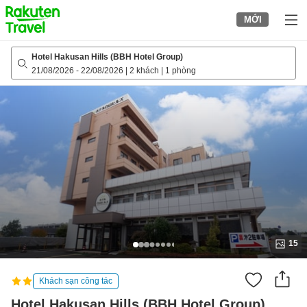
to
MỚI
top
page
Hotel Hakusan Hills (BBH Hotel Group)
21/08/2026
-
22/08/2026
|
2 khách
|
1 phòng
15
Khách sạn công tác
Hotel Hakusan Hills (BBH Hotel Group)