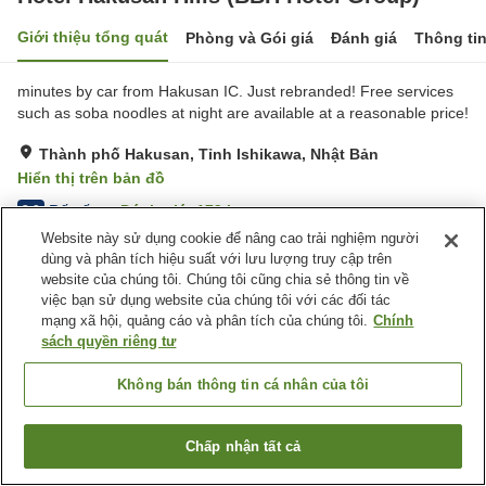
Giới thiệu tổng quát
Phòng và Gói giá
Đánh giá
Thông ti
minutes by car from Hakusan IC. Just rebranded! Free services
such as soba noodles at night are available at a reasonable price!
Thành phố Hakusan, Tỉnh Ishikawa, Nhật Bản
Hiển thị trên bản đồ
Rất tốt
Đánh giá:
179
lượt
3.9
Website này sử dụng cookie để nâng cao trải nghiệm người
dùng và phân tích hiệu suất với lưu lượng truy cập trên
Tiện nghi chỗ nghỉ
website của chúng tôi. Chúng tôi cũng chia sẻ thông tin về
việc bạn sử dụng website của chúng tôi với các đối tác
Bãi đỗ xe
Máy bán hàng tự động
mạng xã hội, quảng cáo và phân tích của chúng tôi.
Chính
Nhà Tắm Công Cộng
Giặt ủi miễn phí
sách quyền riêng tư
Trang chủ
Nhật Bản
Tỉnh Ishikawa
Thành phố Hakusan
Không bán thông tin cá nhân của tôi
Hotel Hakusan Hills (BBH Hotel Group)
Chấp nhận tất cả
Tìm phòng trống