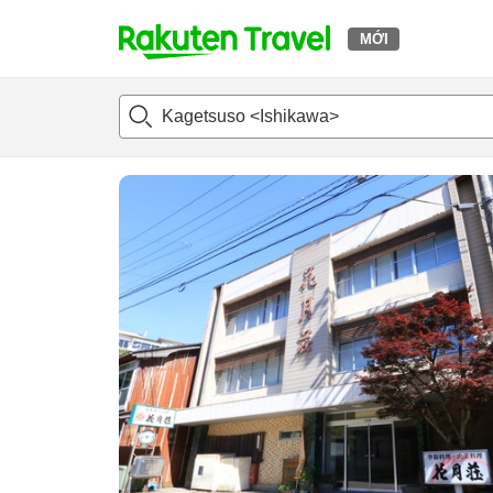
MỚI
t
Giới thiệu tổng quát
Phòng và Gói giá
Đánh giá
Tiệ
o
p
P
a
g
e
_
s
e
a
r
c
h