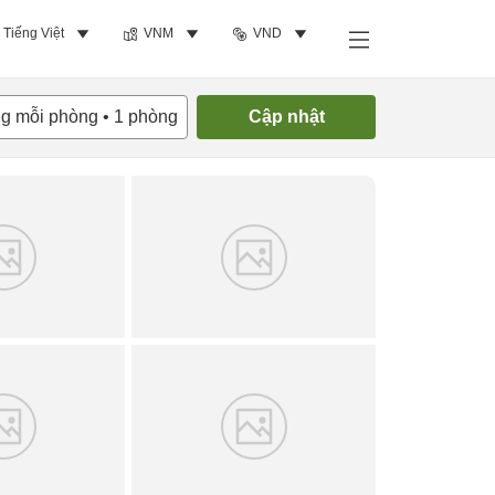
Tiếng Việt
VNM
VND
Tìm phòng trống
ng mỗi phòng
•
1
phòng
Cập nhật