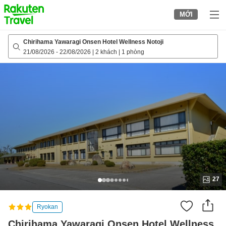
to
MỚI
top
page
Chirihama Yawaragi Onsen Hotel Wellness Notoji
21/08/2026
-
22/08/2026
|
2 khách
|
1 phòng
27
Ryokan
Chirihama Yawaragi Onsen Hotel Wellness