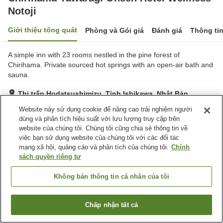
Notoji
Giới thiệu tổng quát
Phòng và Gói giá
Đánh giá
Thông ti
A simple inn with 23 rooms nestled in the pine forest of
Chirihama. Private sourced hot springs with an open-air bath and
sauna.
Thị trấn Hodatsushimizu, Tỉnh Ishikawa, Nhật Bản
Hiển thị trên bản đồ
Website này sử dụng cookie để nâng cao trải nghiệm người
dùng và phân tích hiệu suất với lưu lượng truy cập trên
Rất tốt
Đánh giá:
111
lượt
4.1
website của chúng tôi. Chúng tôi cũng chia sẻ thông tin về
việc bạn sử dụng website của chúng tôi với các đối tác
mạng xã hội, quảng cáo và phân tích của chúng tôi.
Chính
Tiện nghi chỗ nghỉ
sách quyền riêng tư
Bãi đỗ xe
Xông hơi
Nhà hàng
Cafe
Không bán thông tin cá nhân của tôi
Trang chủ
Nhật Bản
Tỉnh Ishikawa
Thị trấn Hodatsushimizu
Chấp nhận tất cả
Tìm phòng trống
Chirihama Yawaragi Onsen Hotel Wellness Notoji