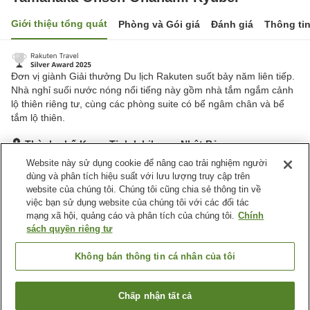
Giới thiệu tổng quát
Phòng và Gói giá
Đánh giá
Thông ti
Đơn vị giành Giải thưởng Du lịch Rakuten suốt bảy năm liên tiếp.
Nhà nghỉ suối nước nóng nổi tiếng này gồm nhà tắm ngắm cảnh
lộ thiên riêng tư, cùng các phòng suite có bể ngâm chân và bể
tắm lộ thiên.
Thành phố Kaga, Tỉnh Ishikawa, Nhật Bản
Hiển thị trên bản đồ
Website này sử dụng cookie để nâng cao trải nghiệm người
dùng và phân tích hiệu suất với lưu lượng truy cập trên
Rất tốt
Đánh giá:
1,002
lượt
4.2
website của chúng tôi. Chúng tôi cũng chia sẻ thông tin về
việc bạn sử dụng website của chúng tôi với các đối tác
mạng xã hội, quảng cáo và phân tích của chúng tôi.
Chính
Tiện nghi chỗ nghỉ
sách quyền riêng tư
Bãi đỗ xe
Spa / Salon
Nhà hàng
Cafe
Không bán thông tin cá nhân của tôi
Trang chủ
Nhật Bản
Tỉnh Ishikawa
Thành phố Kaga
Chấp nhận tất cả
Tìm phòng trống
Yamanaka Onsen Ohanami Kyubei