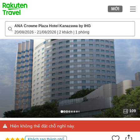
to
MỚI
top
page
ANA Crowne Plaza Hotel Kanazawa by IHG
20/08/2026
-
21/08/2026
|
2 khách
|
1 phòng
109
Hiện không thể đặt chỗ nghỉ này.
Khách sạn thành phố