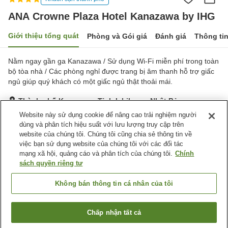
ANA Crowne Plaza Hotel Kanazawa by IHG
Giới thiệu tổng quát
Phòng và Gói giá
Đánh giá
Thông ti
Nằm ngay gần ga Kanazawa / Sử dụng Wi-Fi miễn phí trong toàn
bộ tòa nhà / Các phòng nghỉ được trang bị âm thanh hỗ trợ giấc
ngủ giúp quý khách có một giấc ngủ thật thoải mái.
Thành phố Kanazawa, Tỉnh Ishikawa, Nhật Bản
Hiển thị trên bản đồ
Website này sử dụng cookie để nâng cao trải nghiệm người
dùng và phân tích hiệu suất với lưu lượng truy cập trên
Tuyệt vời
Đánh giá:
651
lượt
4.3
website của chúng tôi. Chúng tôi cũng chia sẻ thông tin về
việc bạn sử dụng website của chúng tôi với các đối tác
mạng xã hội, quảng cáo và phân tích của chúng tôi.
Chính
Tiện nghi chỗ nghỉ
sách quyền riêng tư
Bãi đỗ xe
Spa / Salon
Nhà hàng
Lounge
Không bán thông tin cá nhân của tôi
Trang chủ
Nhật Bản
Tỉnh Ishikawa
Thành phố Kanazawa
Chấp nhận tất cả
Tìm phòng trống
ANA Crowne Plaza Hotel Kanazawa by IHG