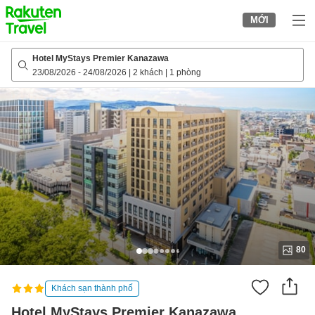
to
MỚI
top
page
Hotel MyStays Premier Kanazawa
23/08/2026
-
24/08/2026
|
2 khách
|
1 phòng
80
Khách sạn thành phố
Hotel MyStays Premier Kanazawa