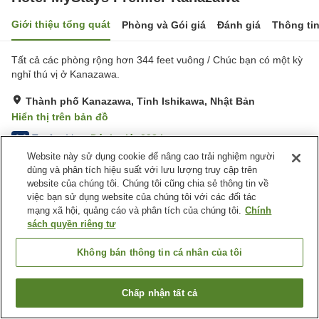
Giới thiệu tổng quát
Phòng và Gói giá
Đánh giá
Thông ti
Tất cả các phòng rộng hơn 344 feet vuông / Chúc bạn có một kỳ
nghỉ thú vị ở Kanazawa.
Thành phố Kanazawa, Tỉnh Ishikawa, Nhật Bản
Hiển thị trên bản đồ
Tuyệt vời
Đánh giá:
298
lượt
4.4
Website này sử dụng cookie để nâng cao trải nghiệm người
dùng và phân tích hiệu suất với lưu lượng truy cập trên
Tiện nghi chỗ nghỉ
website của chúng tôi. Chúng tôi cũng chia sẻ thông tin về
việc bạn sử dụng website của chúng tôi với các đối tác
Wi-Fi
Cách nhà ga 5 phút đi bộ
mạng xã hội, quảng cáo và phân tích của chúng tôi.
Chính
Phòng tập gym
Khu hút thuốc riêng
sách quyền riêng tư
Trang chủ
Nhật Bản
Tỉnh Ishikawa
Thành phố Kanazawa
Không bán thông tin cá nhân của tôi
Hotel MyStays Premier Kanazawa
Chấp nhận tất cả
Tìm phòng trống