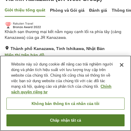
Giới thiệu tổng quát
Phòng và Gói giá
Đánh giá
Thông ti
Khách sạn thương mại kết nằm ngay cạnh lối ra phía tây (cảng
Kanazawa) của ga JR Kanazawa.
Thành phố Kanazawa, Tỉnh Ishikawa, Nhật Bản
Hiển thị trên bản đồ
Rất tốt
Đánh giá:
753
lượt
4.2
Website này sử dụng cookie để nâng cao trải nghiệm người
dùng và phân tích hiệu suất với lưu lượng truy cập trên
website của chúng tôi. Chúng tôi cũng chia sẻ thông tin về
Tiện nghi chỗ nghỉ
việc bạn sử dụng website của chúng tôi với các đối tác
mạng xã hội, quảng cáo và phân tích của chúng tôi.
Chính
Bãi đỗ xe
Spa / Salon
sách quyền riêng tư
Máy bán hàng tự động
Cửa hàng tiện ích
Không bán thông tin cá nhân của tôi
Trang chủ
Nhật Bản
Tỉnh Ishikawa
Thành phố Kanazawa
Via Inn Kanazawa (JR West Group)
Chấp nhận tất cả
Tìm phòng trống