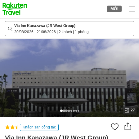
to
MỚI
top
page
Via Inn Kanazawa (JR West Group)
20/08/2026
-
21/08/2026
|
2 khách
|
1 phòng
27
Khách sạn công tác
Via Inn Kanazawa (JR West Group)