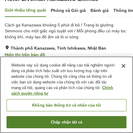
Giới thiệu tổng quát
Phòng và Gói giá
Đánh giá
Thông ti
Cách ga Kanazawa khoảng 5 phút đi bộ / Trang bị giường
Simmons cho một giấc ngủ tuyệt vời / Mỗi phòng đều có máy lọc
không khí, máy tạo độ ẩm và lò vi sóng
Thành phố Kanazawa, Tỉnh Ishikawa, Nhật Bản
Hiển thị trên bản đồ
Tốt
Đánh giá:
169
lượt
3.6
Website này sử dụng cookie để nâng cao trải nghiệm người
dùng và phân tích hiệu suất với lưu lượng truy cập trên
website của chúng tôi. Chúng tôi cũng chia sẻ thông tin về
Tiện nghi chỗ nghỉ
việc bạn sử dụng website của chúng tôi với các đối tác
mạng xã hội, quảng cáo và phân tích của chúng tôi.
Chính
Máy bán hàng tự động
Giặt ủi có phí
sách quyền riêng tư
Trang chủ
Nhật Bản
Tỉnh Ishikawa
Thành phố Kanazawa
Không bán thông tin cá nhân của tôi
Hotel Livemax Kanazawa-Ekimae
Chấp nhận tất cả
Tìm phòng trống