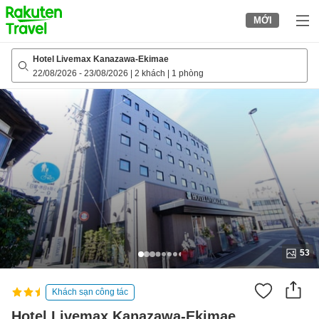
to
MỚI
top
page
Hotel Livemax Kanazawa-Ekimae
22/08/2026
-
23/08/2026
|
2 khách
|
1 phòng
53
Khách sạn công tác
Hotel Livemax Kanazawa-Ekimae