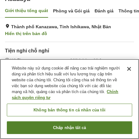
Giới thiệu tổng quát
Phòng và Gói giá
Đánh giá
Thông ti
Thành phố Kanazawa, Tỉnh Ishikawa, Nhật Bản
Hiển thị trên bản đồ
Tiện nghi chỗ nghỉ
Wi-Fi
Nhà hàng Nhật
Nhà Tắm Công Cộng
Website này sử dụng cookie để nâng cao trải nghiệm người
dùng và phân tích hiệu suất với lưu lượng truy cập trên
website của chúng tôi. Chúng tôi cũng chia sẻ thông tin về
Trang chủ
Nhật Bản
Tỉnh Ishikawa
Thành phố Kanazawa
việc bạn sử dụng website của chúng tôi với các đối tác
Asadaya
mạng xã hội, quảng cáo và phân tích của chúng tôi.
Chính
sách quyền riêng tư
Không bán thông tin cá nhân của tôi
Chấp nhận tất cả
Tìm phòng trống