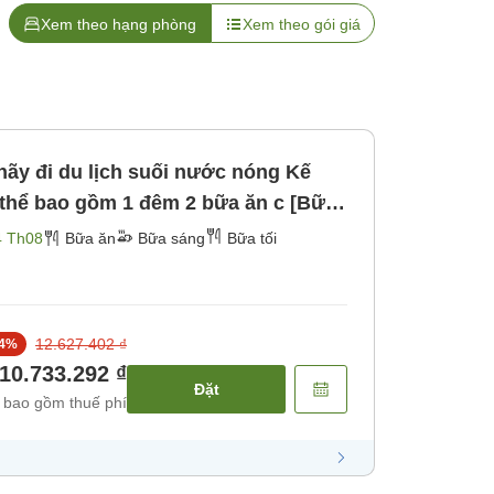
Xem theo hạng phòng
Xem theo gói giá
hãy đi du lịch suối nước nóng Kế
 thể bao gồm 1 đêm 2 bữa ăn c [Bữa
4 Th08
Bữa ăn
Bữa sáng
Bữa tối
12.627.402 ₫
4
%
10.733.292 ₫
Đặt
 bao gồm thuế phí