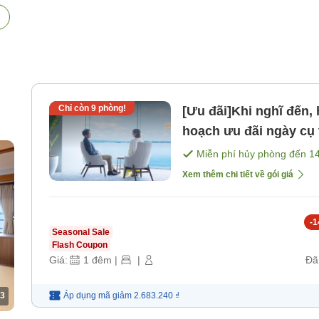
Chỉ còn
9
phòng!
[Ưu đãi]Khi nghĩ đến, 
hoạch ưu đãi ngày cụ
n
sáng] [Bữa tối]
Miễn phí hủy phòng đến
1
Xem thêm chi tiết về gói giá
-
1
Seasonal Sale
Flash Coupon
Giá:
1
đêm
|
|
Đã
3
Áp dụng mã
giảm
2.683.240 ₫