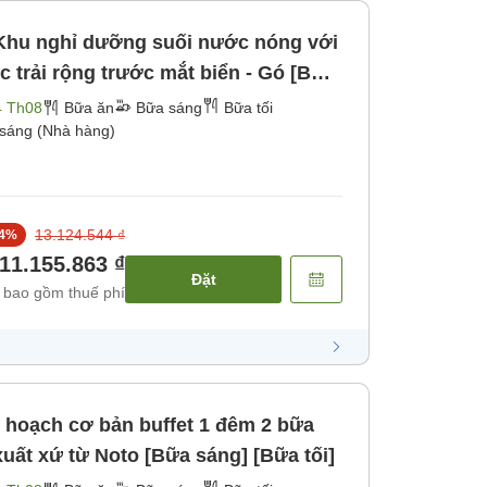
Khu nghỉ dưỡng suối nước nóng với
 trải rộng trước mắt biển - Gó [Bữa
4 Th08
Bữa ăn
Bữa sáng
Bữa tối
sáng (Nhà hàng)
13.124.544 ₫
4
%
11.155.863 ₫
Đặt
 bao gồm thuế phí
 hoạch cơ bản buffet 1 đêm 2 bữa
xuất xứ từ Noto [Bữa sáng] [Bữa tối]