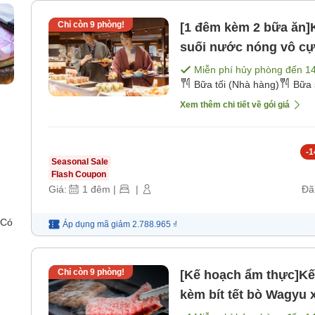
Chỉ còn
9
phòng!
[1 đêm kèm 2 bữa ăn]
suối nước nóng vô cực
sáng] [Bữa tối]
Miễn phí hủy phòng đến
1
Bữa tối (Nhà hàng)
Bữa 
Xem thêm chi tiết về gói giá
-
1
Seasonal Sale
Flash Coupon
Giá:
1
đêm
|
|
Đã
 Có
Áp dụng mã
giảm
2.788.965 ₫
Chỉ còn
9
phòng!
[Kế hoạch ẩm thực]Kế
kèm bít tết bò Wagyu 