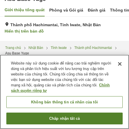
Giới thiệu tổng quát
Phòng và Gói giá
Đánh giá
Thông ti
Thành phố Hachimantai, Tỉnh Iwate, Nhật Bản
Hiển thị trên bản đồ
Trang chủ
Nhật Bản
Tỉnh Iwate
Thành phố Hachimantai
Asu Base Yuge
Website này sử dụng cookie để nâng cao trải nghiệm người
dùng và phân tích hiệu suất với lưu lượng truy cập trên
website của chúng tôi. Chúng tôi cũng chia sẻ thông tin về
việc bạn sử dụng website của chúng tôi với các đối tác
mạng xã hội, quảng cáo và phân tích của chúng tôi.
Chính
sách quyền riêng tư
Không bán thông tin cá nhân của tôi
Chấp nhận tất cả
Tìm phòng trống