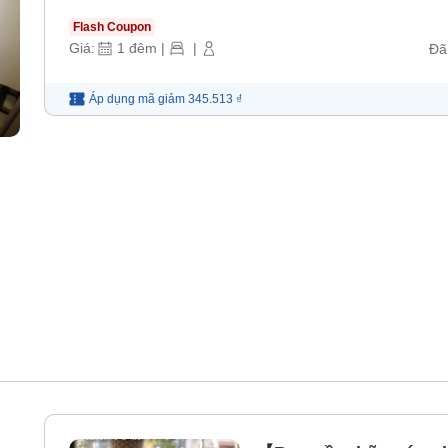
Flash Coupon
Giá:
1
đêm
|
|
Đã
Áp dụng mã
giảm
345.513 ₫