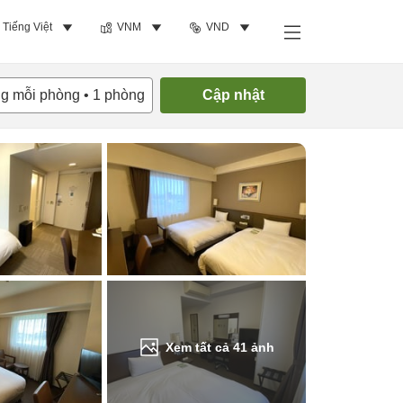
Tiếng Việt
VNM
VND
Tìm phòng trống
ng mỗi phòng
•
1
phòng
Cập nhật
Xem tất cả
41
ảnh