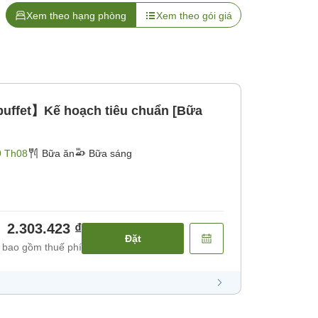
Xem theo hạng phòng
Xem theo gói giá
uffet】Kế hoạch tiêu chuẩn [Bữa
9 Th08
Bữa ăn
Bữa sáng
2.303.423 ₫
Đặt
 bao gồm thuế phí