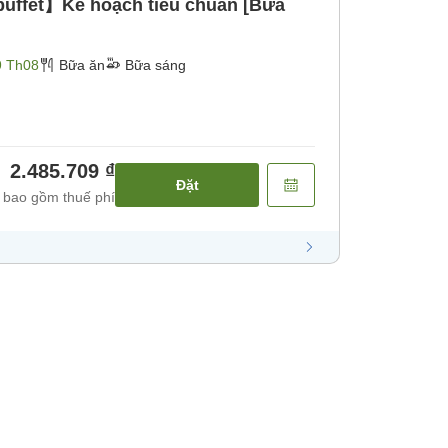
uffet】Kế hoạch tiêu chuẩn [Bữa
9 Th08
Bữa ăn
Bữa sáng
2.485.709 ₫
Đặt
 bao gồm thuế phí