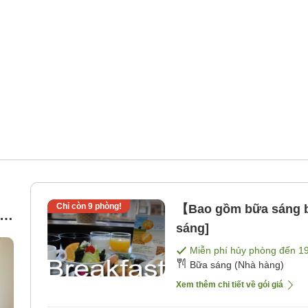
Chỉ còn
9
phòng!
【Bao gồm bữa sáng b
i
sáng]
Miễn phí hủy phòng đến
1
Bữa sáng (Nhà hàng)
Xem thêm chi tiết về gói giá