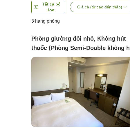
Tất cả bộ
Giá cả (từ cao đến thấp)
lọc
3
hạng phòng
Phòng giường đôi nhỏ, Không hút
thuốc (Phòng Semi-Double không h
thuốc 【Kết nối Wi-Fi miễn phí, tra
bị máy lọc không khí tạo ẩm】)