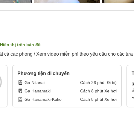
Hiển thị trên bản đồ
ất cả các phòng / Xem video miễn phí theo yêu cầu cho các tựa
Phương tiện di chuyển
T
Ga Nitanai
Cách
26
phút
Đi bộ
Ga Hanamaki
Cách
8
phút
Xe hơi
Ga Hanamaki-Kuko
Cách
8
phút
Xe hơi