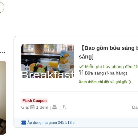
【Bao gồm bữa sáng b
út
sáng]
ng
Miễn phí hủy phòng đến
1
Bữa sáng (Nhà hàng)
Xem thêm chi tiết về gói giá
Flash Coupon
Giá:
1
đêm
|
|
Đã
Áp dụng mã
giảm
345.513 ₫