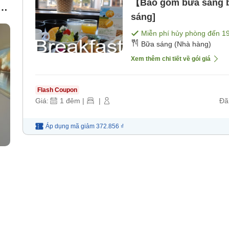
【Bao gồm bữa sáng b
sáng]
c)
Miễn phí hủy phòng đến
1
Bữa sáng (Nhà hàng)
Xem thêm chi tiết về gói giá
Flash Coupon
Giá:
1
đêm
|
|
Đã
Áp dụng mã
giảm
372.856 ₫