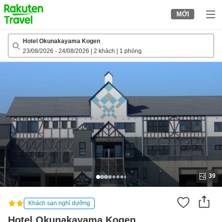
to
MỚI
top
page
Hotel Okunakayama Kogen
23/08/2026
-
24/08/2026
|
2 khách
|
1 phòng
39
Khách sạn nghỉ dưỡng
Hotel Okunakayama Kogen