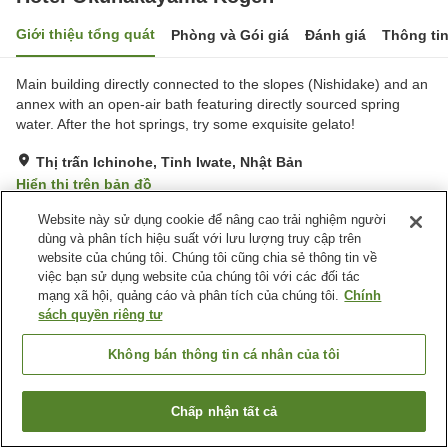
Giới thiệu tổng quát
Phòng và Gói giá
Đánh giá
Thông ti
Main building directly connected to the slopes (Nishidake) and an
annex with an open-air bath featuring directly sourced spring
water. After the hot springs, try some exquisite gelato!
Thị trấn Ichinohe, Tỉnh Iwate, Nhật Bản
Hiển thị trên bản đồ
Rất tốt
Đánh giá:
120
lượt
4
Website này sử dụng cookie để nâng cao trải nghiệm người
dùng và phân tích hiệu suất với lưu lượng truy cập trên
website của chúng tôi. Chúng tôi cũng chia sẻ thông tin về
Tiện nghi chỗ nghỉ
việc bạn sử dụng website của chúng tôi với các đối tác
mạng xã hội, quảng cáo và phân tích của chúng tôi.
Chính
Bãi đỗ xe
Xông hơi
sách quyền riêng tư
Spa / Salon
Nhà hàng
Không bán thông tin cá nhân của tôi
Trang chủ
Nhật Bản
Tỉnh Iwate
Thị trấn Ichinohe
Hotel Okunakayama Kogen
Chấp nhận tất cả
Tìm phòng trống