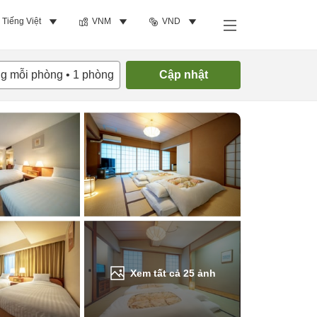
Tiếng Việt
VNM
VND
Tìm phòng trống
ng mỗi phòng
•
1
phòng
Cập nhật
Xem tất cả
25
ảnh