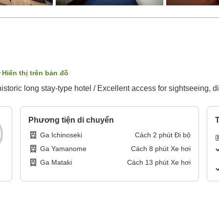
Hiển thị trên bản đồ
istoric long stay-type hotel / Excellent access for sightseeing, d
Phương tiện di chuyển
T
Ga Ichinoseki
Cách
2
phút
Đi bộ
Ga Yamanome
Cách
8
phút
Xe hơi
Ga Mataki
Cách
13
phút
Xe hơi