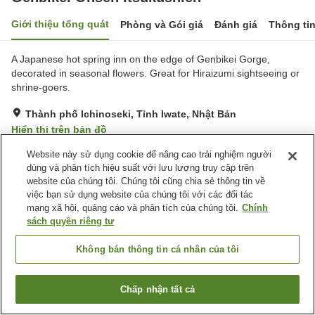
Giới thiệu tổng quát
Phòng và Gói giá
Đánh giá
Thông ti
A Japanese hot spring inn on the edge of Genbikei Gorge,
decorated in seasonal flowers. Great for Hiraizumi sightseeing or
shrine-goers.
Thành phố Ichinoseki, Tỉnh Iwate, Nhật Bản
Hiển thị trên bản đồ
Rất tốt
Đánh giá:
609
lượt
3.9
Website này sử dụng cookie để nâng cao trải nghiệm người
dùng và phân tích hiệu suất với lưu lượng truy cập trên
website của chúng tôi. Chúng tôi cũng chia sẻ thông tin về
Tiện nghi chỗ nghỉ
việc bạn sử dụng website của chúng tôi với các đối tác
mạng xã hội, quảng cáo và phân tích của chúng tôi.
Chính
Bãi đỗ xe
Xông hơi
sách quyền riêng tư
Spa / Salon
Lounge
Không bán thông tin cá nhân của tôi
Trang chủ
Nhật Bản
Tỉnh Iwate
Thành phố Ichinoseki
Genbikei Onsen Itsukushien
Chấp nhận tất cả
Tìm phòng trống