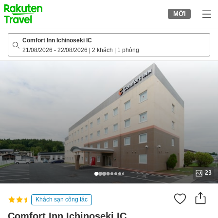
to
MỚI
top
page
Comfort Inn Ichinoseki IC
21/08/2026
-
22/08/2026
|
2 khách
|
1 phòng
23
Khách sạn công tác
Comfort Inn Ichinoseki IC