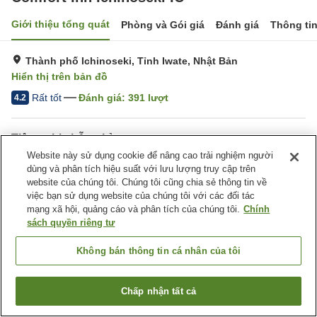
Giới thiệu tổng quát
Phòng và Gói giá
Đánh giá
Thông ti
Thành phố Ichinoseki, Tỉnh Iwate, Nhật Bản
Hiển thị trên bản đồ
Rất tốt
Đánh giá:
391
lượt
4.2
Tiện nghi chỗ nghỉ
Website này sử dụng cookie để nâng cao trải nghiệm người
Wi-Fi
Lounge
dùng và phân tích hiệu suất với lưu lượng truy cập trên
Hoàn toàn không hút thuốc
Máy nước lọc
website của chúng tôi. Chúng tôi cũng chia sẻ thông tin về
việc bạn sử dụng website của chúng tôi với các đối tác
mạng xã hội, quảng cáo và phân tích của chúng tôi.
Chính
Trang chủ
Nhật Bản
Tỉnh Iwate
Thành phố Ichinoseki
sách quyền riêng tư
Comfort Inn Ichinoseki IC
Không bán thông tin cá nhân của tôi
Chấp nhận tất cả
Tìm phòng trống