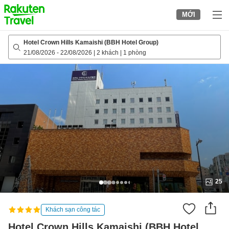
to
MỚI
top
page
Hotel Crown Hills Kamaishi (BBH Hotel Group)
21/08/2026
-
22/08/2026
|
2 khách
|
1 phòng
25
Khách sạn công tác
Hotel Crown Hills Kamaishi (BBH Hotel