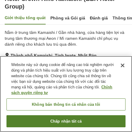
Group)
Giới thiệu tổng quát
Phòng và Gói giá
Đánh giá
Thông ti
Nằm ở trung tâm Kamaishi / Gần nhà hàng, cửa hàng tiện lợi và
trung tâm thương mại Aeon / Mì ramen Kamaishi chỉ phục vụ
dành riêng cho khách lưu trú qua đêm.
Thành phố Kamaishi, Tỉnh Iwate, Nhật Bản
Hiển thị trên bản đồ
Website này sử dụng cookie để nâng cao trải nghiệm người
dùng và phân tích hiệu suất với lưu lượng truy cập trên
Rất tốt
Đánh giá:
323
lượt
4.1
website của chúng tôi. Chúng tôi cũng chia sẻ thông tin về
việc bạn sử dụng website của chúng tôi với các đối tác
mạng xã hội, quảng cáo và phân tích của chúng tôi.
Chính
Tiện nghi chỗ nghỉ
sách quyền riêng tư
Bãi đỗ xe
Spa / Salon
Nhà hàng
Máy bán hàng tự động
Không bán thông tin cá nhân của tôi
Trang chủ
Nhật Bản
Tỉnh Iwate
Thành phố Kamaishi
Chấp nhận tất cả
Tìm phòng trống
Hotel Crown Hills Kamaishi (BBH Hotel Group)