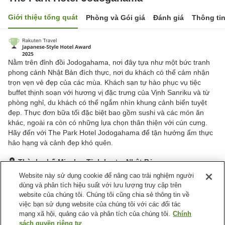
Giới thiệu tổng quát
Phòng và Gói giá
Đánh giá
Thông ti
Nằm trên đỉnh đồi Jodogahama, nơi đây tựa như một bức tranh
phong cảnh Nhật Bản đích thực, nơi du khách có thể cảm nhận
trọn vẹn vẻ đẹp của các mùa. Khách sạn tự hào phục vụ tiệc
buffet thịnh soạn với hương vị đặc trưng của Vịnh Sanriku và từ
phòng nghỉ, du khách có thể ngắm nhìn khung cảnh biển tuyệt
đẹp. Thực đơn bữa tối đặc biệt bao gồm sushi và các món ăn
khác, ngoài ra còn có những lựa chọn thân thiện với cún cưng.
Hãy đến với The Park Hotel Jodogahama để tận hưởng ẩm thực
hảo hạng và cảnh đẹp khó quên.
Thành phố Miyako, Tỉnh Iwate, Nhật Bản
Hiển thị trên bản đồ
Website này sử dụng cookie để nâng cao trải nghiệm người
dùng và phân tích hiệu suất với lưu lượng truy cập trên
Tuyệt vời
Đánh giá:
887
lượt
4.4
website của chúng tôi. Chúng tôi cũng chia sẻ thông tin về
việc bạn sử dụng website của chúng tôi với các đối tác
mạng xã hội, quảng cáo và phân tích của chúng tôi.
Chính
Tiện nghi chỗ nghỉ
sách quyền riêng tư