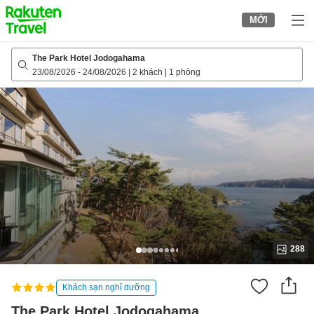
to
MỚI
top
page
The Park Hotel Jodogahama
23/08/2026
-
24/08/2026
|
2 khách
|
1 phòng
288
Khách sạn nghỉ dưỡng
The Park Hotel Jodogahama