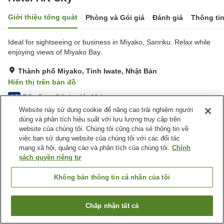
Giới thiệu tổng quát
Phòng và Gói giá
Đánh giá
Thông ti
Ideal for sightseeing or business in Miyako, Sanriku. Relax while
enjoying views of Miyako Bay.
Thành phố Miyako, Tỉnh Iwate, Nhật Bản
Hiển thị trên bản đồ
Rất tốt
Đánh giá:
29
lượt
4.2
Website này sử dụng cookie để nâng cao trải nghiệm người
dùng và phân tích hiệu suất với lưu lượng truy cập trên
Tiện nghi chỗ nghỉ
website của chúng tôi. Chúng tôi cũng chia sẻ thông tin về
việc bạn sử dụng website của chúng tôi với các đối tác
Bãi đỗ xe
Máy bán hàng tự động
mạng xã hội, quảng cáo và phân tích của chúng tôi.
Chính
Giặt ủi miễn phí
Nhà Tắm Công Cộng
sách quyền riêng tư
Trang chủ
Nhật Bản
Tỉnh Iwate
Thành phố Miyako
Không bán thông tin cá nhân của tôi
Hotel Art City
Chấp nhận tất cả
Tìm phòng trống