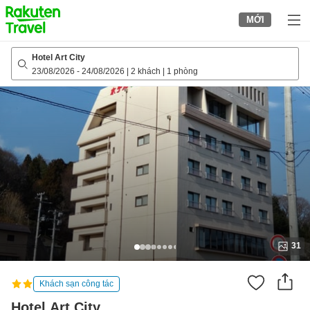
to
MỚI
top
page
Hotel Art City
23/08/2026
-
24/08/2026
|
2 khách
|
1 phòng
31
Khách sạn công tác
Hotel Art City