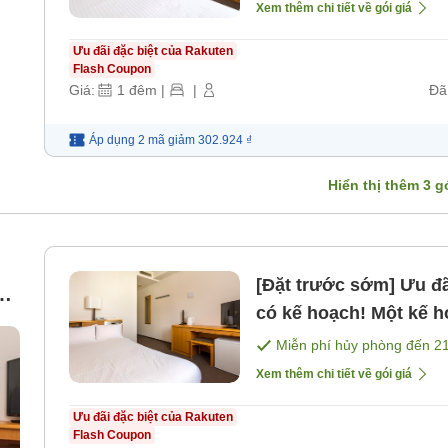
Xem thêm chi tiết về gói giá
Ưu đãi đặc biệt của Rakuten
Flash Coupon
Giá:
1
đêm
|
|
Đã
Áp dụng 2 mã
giảm
302.924 ₫
Hiển thị thêm
3
gó
[Đặt trước sớm] Ưu đãi đặt trước 14 ngày Đặt ngay khi đã
có kế hoạch! Một kế ho
ng
bao gồm phòng] [Khô
Miễn phí hủy phòng đến
2
Xem thêm chi tiết về gói giá
Ưu đãi đặc biệt của Rakuten
Flash Coupon