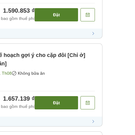
1.590.853 ₫
Đặt
 bao gồm thuế phí
ạch gợi ý cho cặp đôi [Chỉ ở]
ăn]
1 Th08
Không bữa ăn
1.657.139 ₫
Đặt
 bao gồm thuế phí