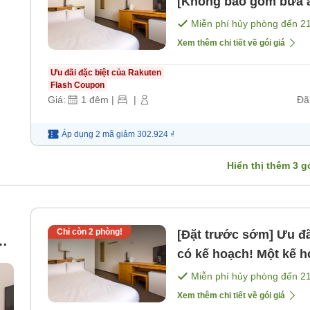
[Không bao gồm bữa 
Miễn phí hủy phòng đến
2
Xem thêm chi tiết về gói giá
Ưu đãi đặc biệt của Rakuten
Flash Coupon
Giá:
1
đêm
|
|
Đã
Áp dụng 2 mã
giảm
302.924 ₫
Hiển thị thêm
3
gó
Chỉ còn
2
phòng!
[Đặt trước sớm] Ưu đãi đặt trước 14 ngày Đặt ngay khi đã
có kế hoạch! Một kế ho
bao gồm phòng] [Khô
Miễn phí hủy phòng đến
2
Xem thêm chi tiết về gói giá