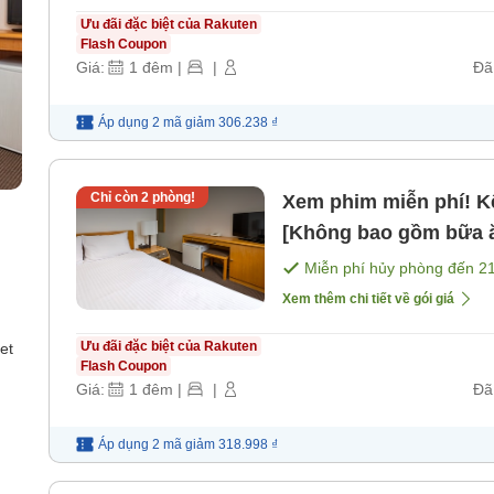
Ưu đãi đặc biệt của Rakuten
Flash Coupon
Giá:
1
đêm
|
|
Đã
Áp dụng 2 mã
giảm
306.238 ₫
Chỉ còn
2
phòng!
Xem phim miễn phí! Kế ho
[Không bao gồm bữa 
Miễn phí hủy phòng đến
2
Xem thêm chi tiết về gói giá
Ưu đãi đặc biệt của Rakuten
et
Flash Coupon
Giá:
1
đêm
|
|
Đã
Áp dụng 2 mã
giảm
318.998 ₫