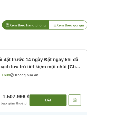
Xem theo hạng phòng
Xem theo gói giá
ạch lưu trú tiết kiệm một chút [Chỉ
ng bao gồm bữa ăn]
1 Th08
Không bữa ăn
1.507.996 ₫
Đặt
 bao gồm thuế phí