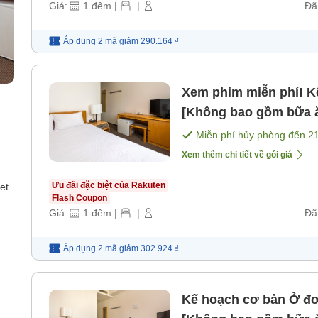
Giá:
1
đêm
|
|
Đã
Áp dụng 2 mã
giảm
290.164 ₫
Xem phim miễn phí! Kế ho
[Không bao gồm bữa 
Miễn phí hủy phòng đến
2
Xem thêm chi tiết về gói giá
Ưu đãi đặc biệt của Rakuten
et
Flash Coupon
Giá:
1
đêm
|
|
Đã
Áp dụng 2 mã
giảm
302.924 ₫
Kế hoạch cơ bản Ở đơn giản [Không bao gồm bữa ăn]