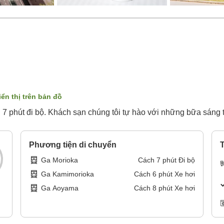
iển thị trên bản đồ
 7 phút đi bộ. Khách sạn chúng tôi tự hào với những bữa sáng 
Phương tiện di chuyển
T
Ga Morioka
Cách
7
phút
Đi bộ
Ga Kamimorioka
Cách
6
phút
Xe hơi
Ga Aoyama
Cách
8
phút
Xe hơi