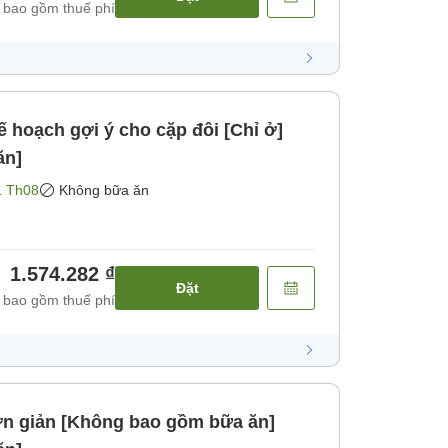
 bao gồm thuế phí
ạch gợi ý cho cặp đôi [Chỉ ở]
ăn]
1 Th08
Không bữa ăn
1.574.282 ₫
Đặt
 bao gồm thuế phí