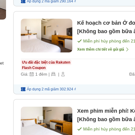
Áp dụng 2 mã
giảm
290.164 ₫
Kế hoạch cơ bản Ở đơn giản [Không bao gồm bữa ăn]
[Không bao gồm bữa 
Miễn phí hủy phòng đến
2
Xem thêm chi tiết về gói giá
Ưu đãi đặc biệt của Rakuten
et
Flash Coupon
Giá:
1
đêm
|
|
Đã
Áp dụng 2 mã
giảm
302.924 ₫
Xem phim miễn phí! Kế ho
[Không bao gồm bữa 
Miễn phí hủy phòng đến
2