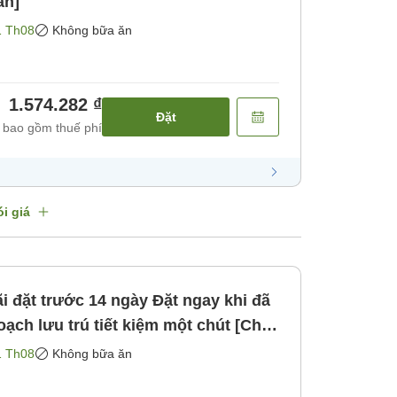
ăn]
1 Th08
Không bữa ăn
1.574.282 ₫
Đặt
 bao gồm thuế phí
i giá
ạch lưu trú tiết kiệm một chút [Chỉ
ng bao gồm bữa ăn]
1 Th08
Không bữa ăn