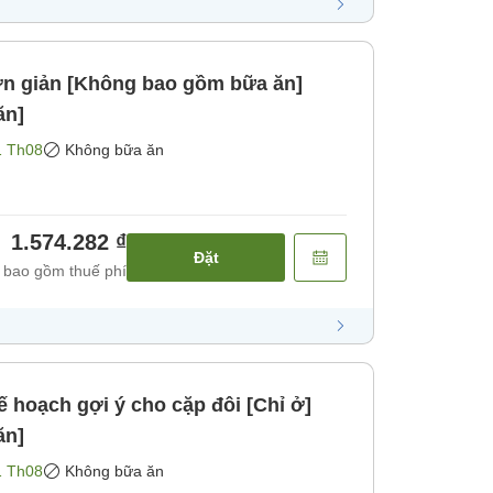
ăn]
1 Th08
Không bữa ăn
1.574.282 ₫
Đặt
 bao gồm thuế phí
ạch gợi ý cho cặp đôi [Chỉ ở]
ăn]
1 Th08
Không bữa ăn