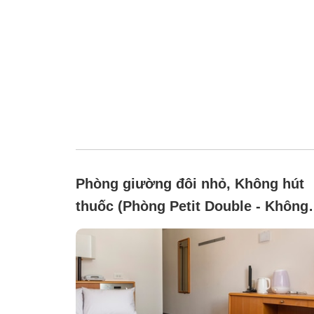
Phòng giường đôi nhỏ, Không hút
thuốc (Phòng Petit Double - Không
hút thuốc (Giường semi-double rộ
120cm, diện tích 12m²))