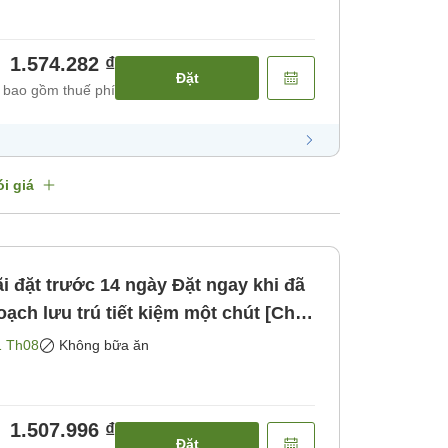
1.574.282 ₫
Đặt
 bao gồm thuế phí
i giá
ạch lưu trú tiết kiệm một chút [Chỉ
ng bao gồm bữa ăn]
1 Th08
Không bữa ăn
1.507.996 ₫
Đặt