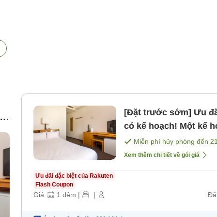
[Đặt trước sớm] Ưu đãi đặt trước 14 ngày Đặt ngay khi đã
có kế hoạch! Một kế ho
))
bao gồm phòng] [Khô
Miễn phí hủy phòng đến
2
Xem thêm chi tiết về gói giá
Ưu đãi đặc biệt của Rakuten
Flash Coupon
Giá:
1
đêm
|
|
Đã