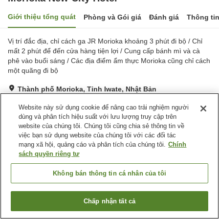
Giới thiệu tổng quát
Phòng và Gói giá
Đánh giá
Thông ti
Vị trí đắc địa, chỉ cách ga JR Morioka khoảng 3 phút đi bộ / Chỉ
mất 2 phút để đến cửa hàng tiện lợi / Cung cấp bánh mì và cà
phê vào buổi sáng / Các địa điểm ẩm thực Morioka cũng chỉ cách
một quãng đi bộ
Thành phố Morioka, Tỉnh Iwate, Nhật Bản
Hiển thị trên bản đồ
Website này sử dụng cookie để nâng cao trải nghiệm người
Rất tốt
Đánh giá:
201
lượt
3.9
dùng và phân tích hiệu suất với lưu lượng truy cập trên
website của chúng tôi. Chúng tôi cũng chia sẻ thông tin về
việc bạn sử dụng website của chúng tôi với các đối tác
Tiện nghi chỗ nghỉ
mạng xã hội, quảng cáo và phân tích của chúng tôi.
Chính
sách quyền riêng tư
Spa / Salon
Máy bán hàng tự động
Phòng họp
Giặt ủi có phí
Không bán thông tin cá nhân của tôi
Trang chủ
Nhật Bản
Tỉnh Iwate
Thành phố Morioka
Chấp nhận tất cả
Morioka New City Hotel
Tìm phòng trống