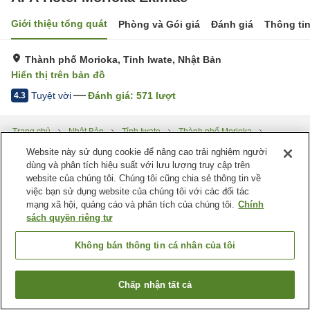
Giới thiệu tổng quát
Phòng và Gói giá
Đánh giá
Thông ti
Thành phố Morioka, Tỉnh Iwate, Nhật Bản
Hiển thị trên bản đồ
Tuyệt vời
Đánh giá:
571
lượt
4.3
Trang chủ
Nhật Bản
Tỉnh Iwate
Thành phố Morioka
APA Hotel Morioka Ekimae
Website này sử dụng cookie để nâng cao trải nghiệm người
dùng và phân tích hiệu suất với lưu lượng truy cập trên
website của chúng tôi. Chúng tôi cũng chia sẻ thông tin về
việc bạn sử dụng website của chúng tôi với các đối tác
mạng xã hội, quảng cáo và phân tích của chúng tôi.
Chính
sách quyền riêng tư
Không bán thông tin cá nhân của tôi
Chấp nhận tất cả
Tìm phòng trống