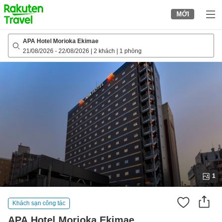
to
MỚI
top
page
APA Hotel Morioka Ekimae
21/08/2026
-
22/08/2026
|
2 khách
|
1 phòng
1
Khách sạn công tác
APA Hotel Morioka Ekimae