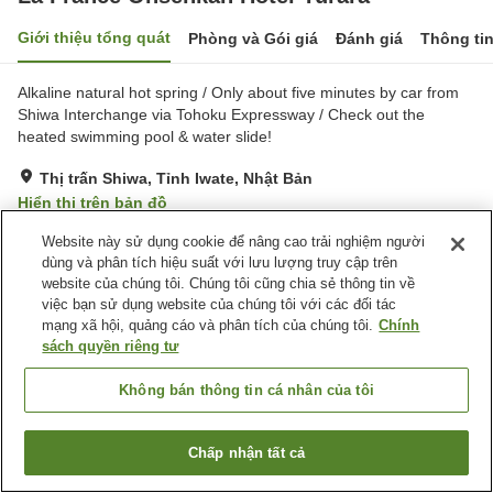
Giới thiệu tổng quát
Phòng và Gói giá
Đánh giá
Thông ti
Alkaline natural hot spring / Only about five minutes by car from
Shiwa Interchange via Tohoku Expressway / Check out the
heated swimming pool & water slide!
Thị trấn Shiwa, Tỉnh Iwate, Nhật Bản
Hiển thị trên bản đồ
Tuyệt vời
Đánh giá:
209
lượt
4.3
Website này sử dụng cookie để nâng cao trải nghiệm người
dùng và phân tích hiệu suất với lưu lượng truy cập trên
website của chúng tôi. Chúng tôi cũng chia sẻ thông tin về
Tiện nghi chỗ nghỉ
việc bạn sử dụng website của chúng tôi với các đối tác
mạng xã hội, quảng cáo và phân tích của chúng tôi.
Chính
Bãi đỗ xe
Xông hơi
sách quyền riêng tư
Nhà hàng
Máy bán hàng tự động
Không bán thông tin cá nhân của tôi
Trang chủ
Nhật Bản
Tỉnh Iwate
Thị trấn Shiwa
La France Onsenkan Hotel Yurara
Chấp nhận tất cả
Tìm phòng trống