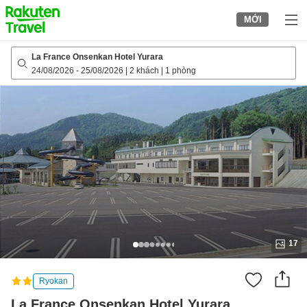
to
MỚI
top
page
La France Onsenkan Hotel Yurara
24/08/2026
-
25/08/2026
|
2 khách
|
1 phòng
17
Ryokan
La France Onsenkan Hotel Yurara