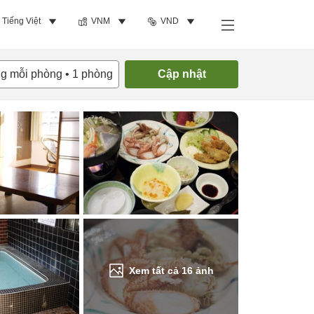
Tiếng Việt
VNM
VND
Tìm phòng trống
ng mỗi phòng
•
1
phòng
Cập nhật
Xem tất cả
16
ảnh