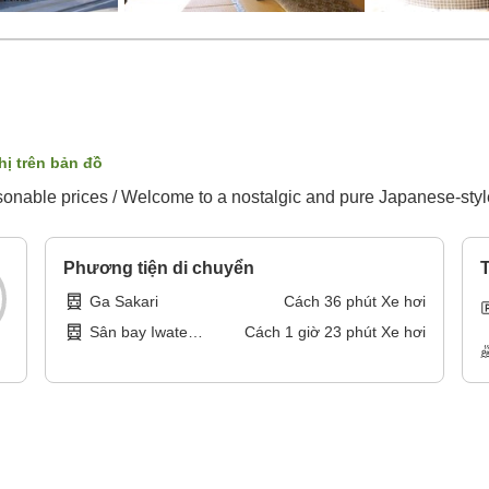
hị trên bản đồ
sonable prices / Welcome to a nostalgic and pure Japanese-styl
Phương tiện di chuyển
T
Ga Sakari
Cách
36
phút
Xe hơi
Sân bay Iwate
Cách
1
giờ
23
phút
Xe hơi
Hanamaki